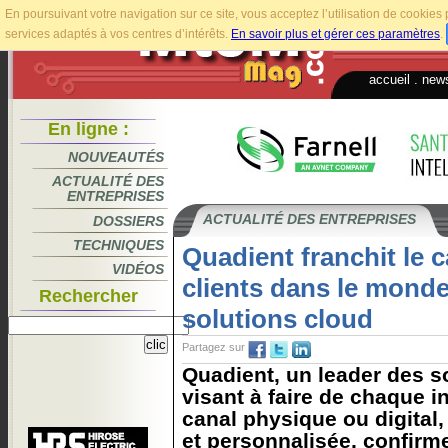
En poursuivant votre navigation sur ce site, vous acceptez l’utilisation de cookie
services adaptés à vos centres d’intérêts.
En savoir plus et gérer ces paramètres
.
accueil
.
news
En ligne :
NOUVEAUTÉS
ACTUALITÉ DES
ENTREPRISES
ACTUALITÉ DES ENTREPRISES
DOSSIERS
TECHNIQUES
Quadient franchit le 
VIDÉOS
clients dans le mond
Rechercher
solutions cloud
Partagez sur
Quadient, un leader des s
visant à faire de chaque in
canal physique ou digital
et personnalisée, confirme