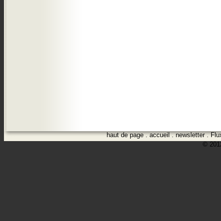
haut de page
.
accueil
.
newsletter
.
Flu
© 2012