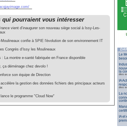
nacqjayimage.com/
s qui pourraient vous intéresser
France vient d’inaugurer son nouveau siège social à Issy-Les-
aux
s-Moulineaux confie à SPIE l'évolution de son environnement IT
des Congrès d’Issy les Moulineaux
DAN
Le Mo
s : La montre e-santé fabriquée en France disponible
besoi
Indus
, ça déménage chez devolo !
nouve
la co
enforce son équipe de Direction
des e
IA Ac
accélère la gestion des données fichiers des principaux acteurs
respo
ux
des e
La no
lance le programme "Cloud Now"
conne
conti
Mana
certi
IA et
premi