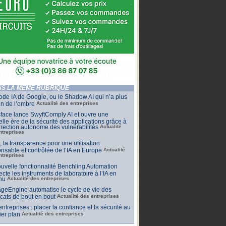
S LA MÊME RUBRIQUE
de IA de Google, ou le Shadow AI qui n’a plus
n de l’ombre
Actualité des entreprises
face lance SwyftComply AI et ouvre une
lle ère de la sécurité des applications grâce à
rrection autonome des vulnérabilités
Actualité
ntreprises
t, la transparence pour une utilisation
nsable et contrôlée de l’IA en Europe
Actualité
ntreprises
uvelle fonctionnalité Benchling Automation
cte les instruments de laboratoire à l’IA en
nu
Actualité des entreprises
geEngine automatise le cycle de vie des
ficats de bout en bout
Actualité des entreprises
 entreprises : placer la confiance et la sécurité au
er plan
Actualité des entreprises