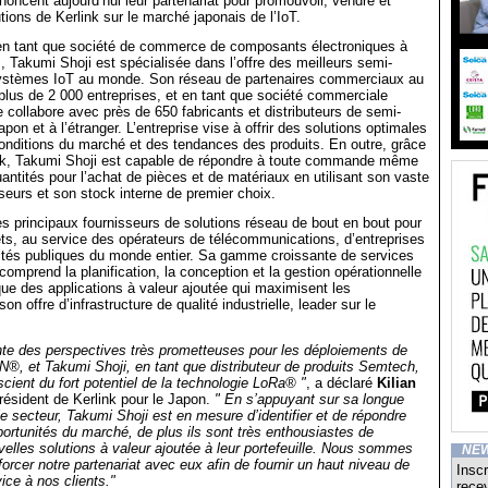
oncent aujourd’hui leur partenariat pour promouvoir, vendre et
tions de Kerlink sur le marché japonais de l’IoT.
n tant que société de commerce de composants électroniques à
 Takumi Shoji est spécialisée dans l’offre des meilleurs semi-
ystèmes IoT au monde. Son réseau de partenaires commerciaux au
lus de 2 000 entreprises, et en tant que société commerciale
e collabore avec près de 650 fabricants et distributeurs de semi-
on et à l’étranger. L’entreprise vise à offrir des solutions optimales
onditions du marché et des tendances des produits. En outre, grâce
ck, Takumi Shoji est capable de répondre à toute commande même
uantités pour l’achat de pièces et de matériaux en utilisant son vaste
seurs et son stock interne de premier choix.
des principaux fournisseurs de solutions réseau de bout en bout pour
jets, au service des opérateurs de télécommunications, d’entreprises
rités publiques du monde entier. Sa gamme croissante de services
comprend la planification, la conception et la gestion opérationnelle
que des applications à valeur ajoutée qui maximisent les
n offre d’infrastructure de qualité industrielle, leader sur le
nte des perspectives très prometteuses pour les déploiements de
, et Takumi Shoji, en tant que distributeur de produits Semtech,
scient du fort potentiel de la technologie LoRa® "
, a déclaré
Kilian
président de Kerlink pour le Japon.
" En s’appuyant sur sa longue
e secteur, Takumi Shoji est en mesure d’identifier et de répondre
ortunités du marché, de plus ils sont très enthousiastes de
elles solutions à valeur ajoutée à leur portefeuille. Nous sommes
NE
forcer notre partenariat avec eux afin de fournir un haut niveau de
Inscr
ice à nos clients."
recev