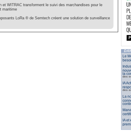
 et WITRAC transforment le suivi des marchandises pour le
t maritime
posants LoRa ® de Semtech créent une solution de surveillance
DAN
Le Mo
besoi
Indus
nouve
la co
des e
IA Ac
respo
des e
La no
conne
conti
Mana
certi
IA et
premi