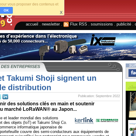
s pour vous proposer des contenus et
OK
X
accueil
.
newsletter
.
Flux RSS
.
soumissions
.
publicité
.
SUI
 DES ENTREPRISES
et Takumi Shoji signent un
e distribution
Publication: Septembre 2022
rnir des solutions clés en main et soutenir
du marché LoRaWAN® au Japon...
te et leader mondial des solutions
et des objets (IoT) et Takumi Shoji Co.
 commerce informatique japonaise de
 portefeuille couvre des semi-conducteurs aux équipements de