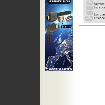
Semtech
transpor
Les com
efficace