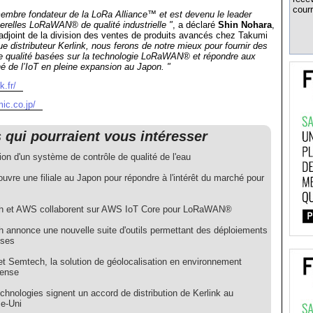
courr
membre fondateur de la LoRa Alliance™ et est devenu le leader
erelles LoRaWAN® de qualité industrielle "
, a déclaré
Shin Nohara
,
 adjoint de la division des ventes de produits avancés chez Takumi
ue distributeur Kerlink, nous ferons de notre mieux pour fournir des
te qualité basées sur la technologie LoRaWAN® et répondre aux
 de l’IoT en pleine expansion au Japon. "
k.fr/
ic.co.jp/
s qui pourraient vous intéresser
tion d'un système de contrôle de qualité de l'eau
ouvre une filiale au Japon pour répondre à l'intérêt du marché pour
 et AWS collaborent sur AWS IoT Core pour LoRaWAN®
 annonce une nouvelle suite d'outils permettant des déploiements
nses
et Semtech, la solution de géolocalisation en environnement
dense
echnologies signent un accord de distribution de Kerlink au
e-Uni