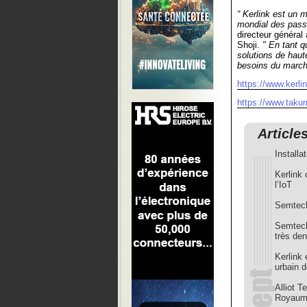
“ Kerlink est un 
mondial des pass
directeur général
Shoji.
" En tant q
solutions de hau
besoins du marché
https://www.kerlin
https://www.takum
Article
Installa
Kerlink 
l’IoT
Semtech
Semtech
très de
Kerlink 
urbain 
Alliot T
Royaum