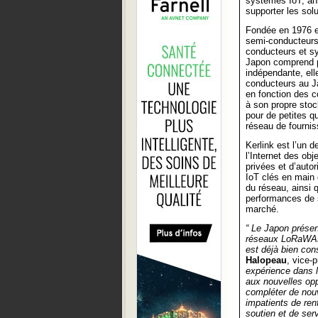
systèmes IoT, ann
supporter les solu
Fondée en 1976 e
semi-conducteurs,
conducteurs et s
Japon comprend p
indépendante, ell
conducteurs au Jap
en fonction des c
à son propre sto
pour de petites q
réseau de fournis
Kerlink est l’un 
l’Internet des ob
privées et d’auto
IoT clés en main 
du réseau, ainsi 
performances de so
marché.
“ Le Japon prése
réseaux LoRaWAN®
est déjà bien con
Halopeau
, vice-
expérience dans l
aux nouvelles opp
compléter de nouv
impatients de ren
soutien et de serv