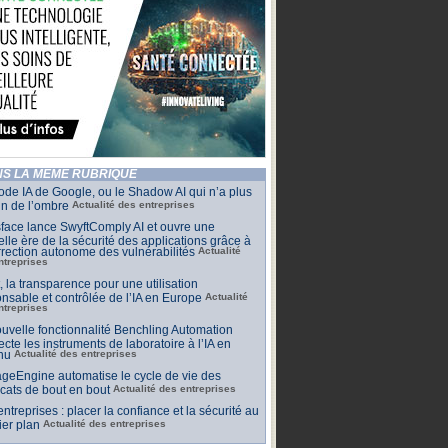
S LA MÊME RUBRIQUE
de IA de Google, ou le Shadow AI qui n’a plus
n de l’ombre
Actualité des entreprises
face lance SwyftComply AI et ouvre une
lle ère de la sécurité des applications grâce à
rrection autonome des vulnérabilités
Actualité
ntreprises
t, la transparence pour une utilisation
nsable et contrôlée de l’IA en Europe
Actualité
ntreprises
uvelle fonctionnalité Benchling Automation
cte les instruments de laboratoire à l’IA en
nu
Actualité des entreprises
geEngine automatise le cycle de vie des
ficats de bout en bout
Actualité des entreprises
 entreprises : placer la confiance et la sécurité au
er plan
Actualité des entreprises