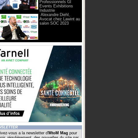
Professionnels Gl
Events Exhibitions
Industrie
Alexandre Diehl,
Avocat chez Lawint au
salon SOC 2023
WSLETTER
ivez-vous a la newsletter d'
MtoM Mag
pour
oir, régulièrement, des nouvelles du site par