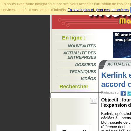
En poursuivant votre navigation sur ce site, vous acceptez l’utilisation de cookie
services adaptés à vos centres d’intérêts.
En savoir plus et gérer ces paramètres
.
En ligne :
NOUVEAUTÉS
ACTUALITÉ DES
ENTREPRISES
ACTUALITÉ
DOSSIERS
TECHNIQUES
Kerlink 
VIDÉOS
accord d
Rechercher
Partagez sur
Objectif : fou
l’expansion 
Kerlink, spécialis
dédiées à l’Intern
Ltd., société de
référence dont le