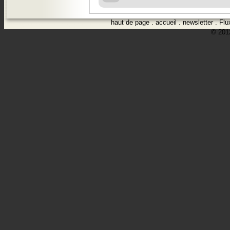
haut de page
.
accueil
.
newsletter
.
Flu
© 2012