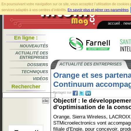
En poursuivant votre navigation sur ce site, vous acceptez l’utilisation de cookie
services adaptés à vos centres d’intérêts.
En savoir plus et gérer ces paramètres
.
accueil
.
news
En ligne :
NOUVEAUTÉS
ACTUALITÉ DES
ENTREPRISES
ACTUALITÉ DES ENTREPRISES
DOSSIERS
TECHNIQUES
Orange et ses partena
VIDÉOS
Continuum accompag
Rechercher
Partagez sur
Objectif : le développeme
d’optimisation de la cons
Orange, Sierra Wireless, LACROIX
STMicroelectronics vont accompagn
filiale d’Engie, pour concevoir, prod