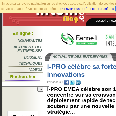
En poursuivant votre navigation sur ce site, vous acceptez l’utilisation de cookie
services adaptés à vos centres d’intérêts.
En savoir plus et gérer ces paramètres
.
accueil
.
news
En ligne :
NOUVEAUTÉS
ACTUALITÉ DES
ENTREPRISES
ACTUALITÉ DES ENTREPRISES
DOSSIERS
TECHNIQUES
i-PRO célèbre sa fort
VIDÉOS
innovations
Rechercher
Partagez sur
i-PRO EMEA célèbre son 1e
concentre sur sa croissan
déploiement rapide de te
soutenu par une nouvelle 
stratégie...