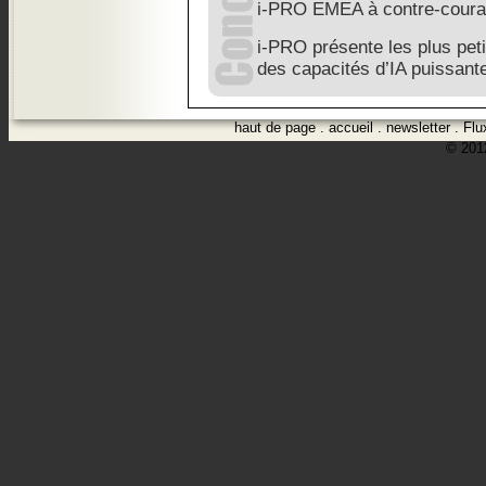
i-PRO EMEA à contre-coura
i-PRO présente les plus pe
des capacités d’IA puissant
haut de page
.
accueil
.
newsletter
.
Flu
© 2012