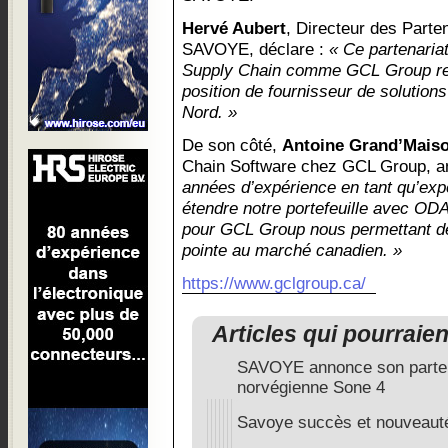
Hervé Aubert
, Directeur des Parte
SAVOYE, déclare :
« Ce partenaria
Supply Chain comme GCL Group ren
position de fournisseur de solution
Nord. »
De son côté,
Antoine Grand’Mais
Chain Software chez GCL Group, 
années d’expérience en tant qu’expe
étendre notre portefeuille avec OD
pour GCL Group nous permettant de
pointe au marché canadien. »
https://www.gclgroup.ca/
Articles qui pourraie
SAVOYE annonce son partena
norvégienne Sone 4
Savoye succès et nouveaut