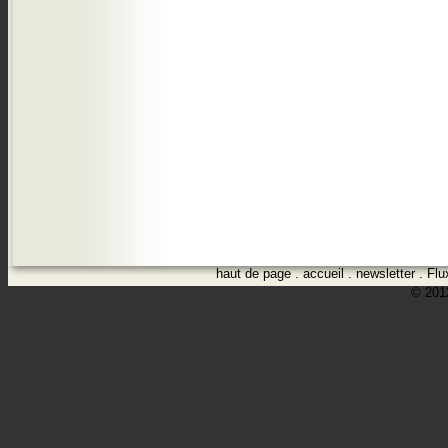
haut de page
.
accueil
.
newsletter
.
Flu
© 2012