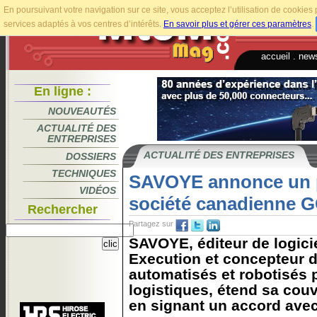
En poursuivant votre navigation sur ce site, vous acceptez l’utilisation de cookie
services adaptés à vos centres d’intérêts.
En savoir plus et gérer ces paramètres
.
accueil
.
news
En ligne :
NOUVEAUTÉS
ACTUALITÉ DES
ENTREPRISES
ACTUALITÉ DES ENTREPRISES
DOSSIERS
TECHNIQUES
SAVOYE annonce un pa
VIDÉOS
société canadienne 
Rechercher
Partagez sur
SAVOYE, éditeur de logici
Execution et concepteur 
automatisés et robotisés 
logistiques, étend sa couv
en signant un accord ave