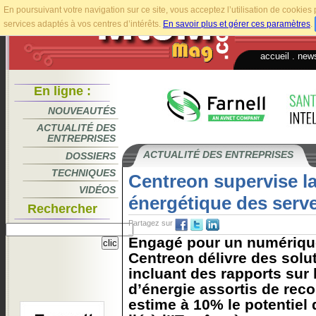
En poursuivant votre navigation sur ce site, vous acceptez l’utilisation de cookie
services adaptés à vos centres d’intérêts.
En savoir plus et gérer ces paramètres
.
accueil
.
news
En ligne :
NOUVEAUTÉS
ACTUALITÉ DES
ENTREPRISES
ACTUALITÉ DES ENTREPRISES
DOSSIERS
TECHNIQUES
Centreon supervise 
VIDÉOS
énergétique des serveu
Rechercher
Partagez sur
Engagé pour un numérique
Centreon délivre des solu
incluant des rapports su
d’énergie assortis de re
estime à 10% le potentiel