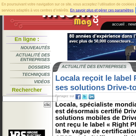
En poursuivant votre navigation sur ce site, vous acceptez l’utilisation de cookie
services adaptés à vos centres d’intérêts.
En savoir plus et gérer ces paramètres
.
accueil
.
news
En ligne :
NOUVEAUTÉS
ACTUALITÉ DES
ENTREPRISES
ACTUALITÉ DES ENTREPRISES
DOSSIERS
TECHNIQUES
Locala reçoit le label
VIDÉOS
ses solutions Drive-t
Rechercher
Partagez sur
Locala, spécialiste mondia
est désormais certifié Driv
solutions mobiles de Driv
ont reçu le label « Right P
la 9e vague de certificatio