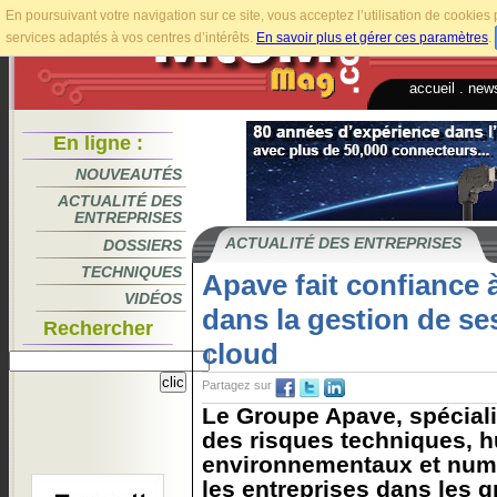
En poursuivant votre navigation sur ce site, vous acceptez l’utilisation de cookie
services adaptés à vos centres d’intérêts.
En savoir plus et gérer ces paramètres
.
accueil
.
news
En ligne :
NOUVEAUTÉS
ACTUALITÉ DES
ENTREPRISES
ACTUALITÉ DES ENTREPRISES
DOSSIERS
TECHNIQUES
Apave fait confiance
VIDÉOS
dans la gestion de se
Rechercher
cloud
Partagez sur
Le Groupe Apave, spéciali
des risques techniques, 
environnementaux et num
les entreprises dans les 