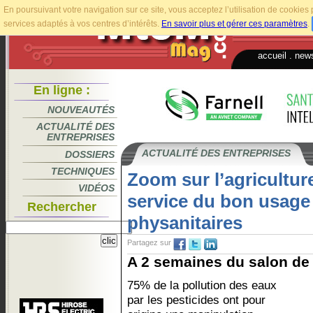
En poursuivant votre navigation sur ce site, vous acceptez l’utilisation de cookie
services adaptés à vos centres d’intérêts.
En savoir plus et gérer ces paramètres
.
accueil
.
news
En ligne :
NOUVEAUTÉS
ACTUALITÉ DES
ENTREPRISES
ACTUALITÉ DES ENTREPRISES
DOSSIERS
TECHNIQUES
Zoom sur l’agricultur
VIDÉOS
service du bon usage
Rechercher
physanitaires
Partagez sur
A 2 semaines du salon de l
75% de la pollution des eaux
par les pesticides ont pour