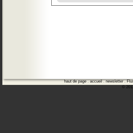
haut de page
.
accueil
.
newsletter
.
Flu
© 2012