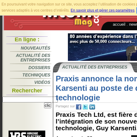
En poursuivant votre navigation sur ce site, vous acceptez l’utilisation de cookie
services adaptés à vos centres d’intérêts.
En savoir plus et gérer ces paramètres
.
accueil
.
news
En ligne :
NOUVEAUTÉS
ACTUALITÉ DES
ENTREPRISES
ACTUALITÉ DES ENTREPRISES
DOSSIERS
TECHNIQUES
Praxis annonce la no
VIDÉOS
Karsenti au poste de d
Rechercher
technologie
Partagez sur
Praxis Tech Ltd, est fière
l’intégration de son nouve
technologie, Guy Karsenti.