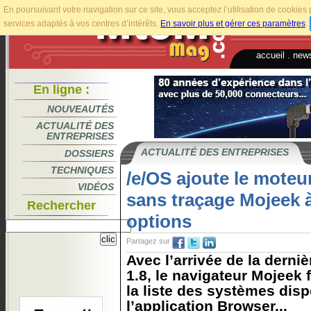
En poursuivant votre navigation sur ce site, vous acceptez l’utilisation de cookie
services adaptés à vos centres d’intérêts.
En savoir plus et gérer ces paramètres
.
accueil
.
news
En ligne :
NOUVEAUTÉS
ACTUALITÉ DES
ENTREPRISES
ACTUALITÉ DES ENTREPRISES
DOSSIERS
TECHNIQUES
/e/OS ajoute le moteu
VIDÉOS
sans traçage Mojeek à 
Rechercher
options
Partagez sur
Avec l’arrivée de la derniè
1.8, le navigateur Mojeek
la liste des systèmes dis
l’application Browser...