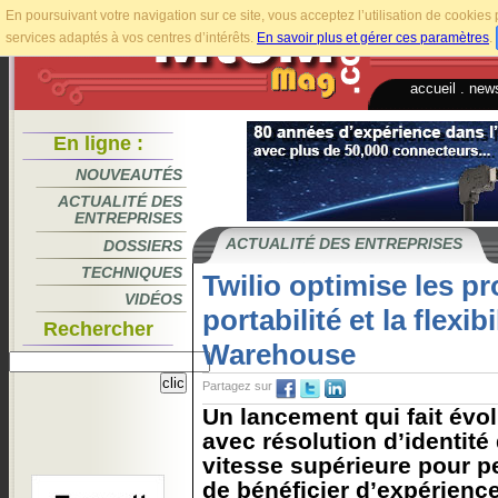
En poursuivant votre navigation sur ce site, vous acceptez l’utilisation de cookie
services adaptés à vos centres d’intérêts.
En savoir plus et gérer ces paramètres
.
accueil
.
news
En ligne :
NOUVEAUTÉS
ACTUALITÉ DES
ENTREPRISES
ACTUALITÉ DES ENTREPRISES
DOSSIERS
TECHNIQUES
Twilio optimise les pro
VIDÉOS
portabilité et la flexib
Rechercher
Warehouse
Partagez sur
Un lancement qui fait évolu
avec résolution d’identité
vitesse supérieure pour 
de bénéficier d’expérienc