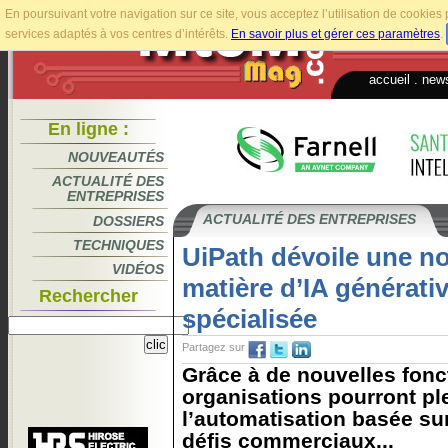
En poursuivant votre navigation sur ce site, vous acceptez l’utilisation de cookie
services adaptés à vos centres d’intérêts.
En savoir plus et gérer ces paramètres
.
accueil
.
news
En ligne :
NOUVEAUTÉS
ACTUALITÉ DES
ENTREPRISES
ACTUALITÉ DES ENTREPRISES
DOSSIERS
TECHNIQUES
UiPath dévoile une no
VIDÉOS
matière d’IA générativ
Rechercher
spécialisée
Partagez sur
Grâce à de nouvelles fonct
organisations pourront ple
l’automatisation basée sur
défis commerciaux...