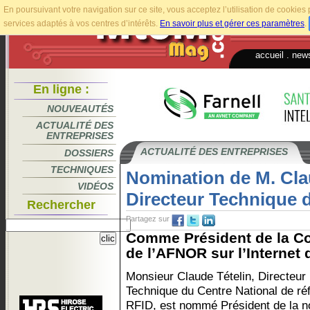
En poursuivant votre navigation sur ce site, vous acceptez l’utilisation de cookie
services adaptés à vos centres d’intérêts.
En savoir plus et gérer ces paramètres
.
accueil
.
news
En ligne :
NOUVEAUTÉS
ACTUALITÉ DES
ENTREPRISES
ACTUALITÉ DES ENTREPRISES
DOSSIERS
TECHNIQUES
Nomination de M. Clau
VIDÉOS
Directeur Technique
Rechercher
Partagez sur
Comme Président de la C
de l’AFNOR sur l’Internet 
Monsieur Claude Tételin, Directeur
Technique du Centre National de ré
RFID, est nommé Président de la n