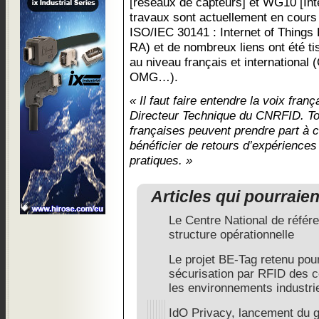
[réseaux de capteurs] et WG10 [Int
travaux sont actuellement en cour
ISO/IEC 30141 : Internet of Things 
RA) et de nombreux liens ont été t
au niveau français et internationa
OMG…).
« Il faut faire entendre la voix fran
Directeur Technique du CNRFID. To
françaises peuvent prendre part à 
bénéficier de retours d’expériences
pratiques. »
Articles qui pourraie
Le Centre National de référ
structure opérationnelle
Le projet BE-Tag retenu pou
sécurisation par RFID des 
les environnements industr
IdO Privacy, lancement du g