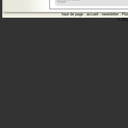
haut de page
.
accueil
.
newsletter
.
Flu
© 2012