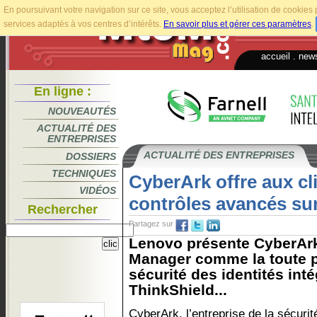
En poursuivant votre navigation sur ce site, vous acceptez l’utilisation de cookie
services adaptés à vos centres d’intérêts.
En savoir plus et gérer ces paramètres
.
accueil
.
news
En ligne :
NOUVEAUTÉS
ACTUALITÉ DES
ENTREPRISES
ACTUALITÉ DES ENTREPRISES
DOSSIERS
TECHNIQUES
CyberArk offre aux c
VIDÉOS
contrôles avancés sur
Rechercher
Partagez sur
Lenovo présente CyberArk
Manager comme la toute p
sécurité des identités inté
ThinkShield...
CyberArk, l’entreprise de la sécurit