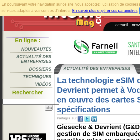
En poursuivant votre navigation sur ce site, vous acceptez l’utilisation de cookie
services adaptés à vos centres d’intérêts.
En savoir plus et gérer ces paramètres
.
accueil
.
news
En ligne :
NOUVEAUTÉS
ACTUALITÉ DES
ENTREPRISES
ACTUALITÉ DES ENTREPRISES
DOSSIERS
TECHNIQUES
La technologie eSIM 
VIDÉOS
Devrient permet à Vo
Rechercher
en œuvre des cartes 
spécifications
Partagez sur
Giesecke & Devrient (G&D) 
gestion de SIM embarquée