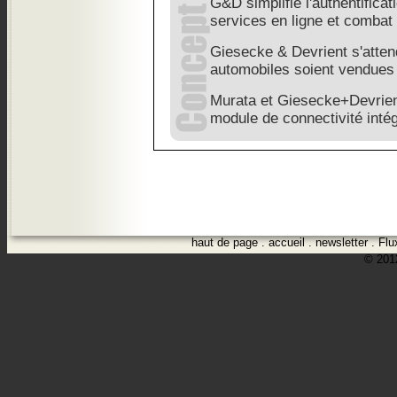
G&D simplifie l'authentificat
services en ligne et combat l
Giesecke & Devrient s'atte
automobiles soient vendues
Murata et Giesecke+Devrien
module de connectivité inté
haut de page
.
accueil
.
newsletter
.
Flu
© 2012