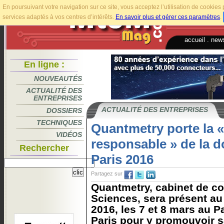
En poursuivant votre navigation sur ce site, vous acceptez l’utilisation de cookie
services adaptés à vos centres d’intérêts.
En savoir plus et gérer ces paramètres
.
accueil
.
news
En ligne :
NOUVEAUTÉS
ACTUALITÉ DES
ENTREPRISES
ACTUALITÉ DES ENTREPRISES
DOSSIERS
TECHNIQUES
Quantmetry porte la «
VIDÉOS
responsable » de la 
Rechercher
Paris 2016
Partagez sur
Quantmetry, cabinet de co
Sciences, sera présent au
2016, les 7 et 8 mars au 
Paris pour y promouvoir s