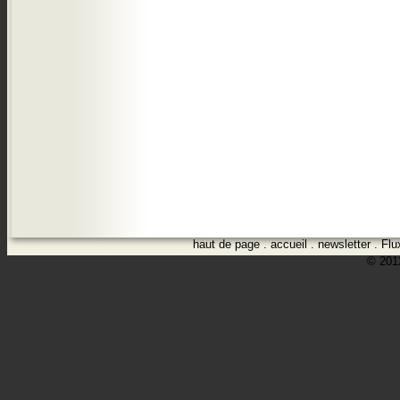
haut de page
.
accueil
.
newsletter
.
Flu
© 2012