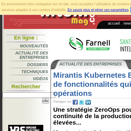
En poursuivant votre navigation sur ce site, vous acceptez l’utilisation de cookie
services adaptés à vos centres d’intérêts.
En savoir plus et gérer ces paramètres
.
accueil
.
news
En ligne :
NOUVEAUTÉS
ACTUALITÉ DES
ENTREPRISES
ACTUALITÉ DES ENTREPRISES
DOSSIERS
TECHNIQUES
Mirantis Kubernetes E
VIDÉOS
de fonctionnalités qui
Rechercher
opérations
Partagez sur
Une stratégie ZeroOps pou
continuité de la producti
élevées...