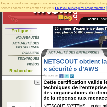
En poursuivant votre navigation sur ce site, vous acceptez l’utilisation de cookie
services adaptés à vos centres d’intérêts.
En savoir plus et gérer ces paramètres
.
accueil
.
news
En ligne :
NOUVEAUTÉS
ACTUALITÉ DES
ENTREPRISES
ACTUALITÉ DES ENTREPRISES
DOSSIERS
TECHNIQUES
NETSCOUT obtient l
VIDÉOS
« sécurité » d’AWS
Rechercher
Partagez sur
Cette certification valide 
techniques de l’entrepris
des organisations du doma
de la réponse aux menaces
NETSCOUT SYSTEMS, l’un des pri