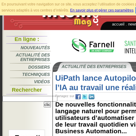
En poursuivant votre navigation sur ce site, vous acceptez l’utilisation de cookie
services adaptés à vos centres d’intérêts.
En savoir plus et gérer ces paramètres
.
accueil
.
news
En ligne :
NOUVEAUTÉS
ACTUALITÉ DES
ENTREPRISES
ACTUALITÉ DES ENTREPRISES
DOSSIERS
TECHNIQUES
UiPath lance Autopilo
VIDÉOS
l’IA au travail une réal
Rechercher
Partagez sur
De nouvelles fonctionnalité
langage naturel pour perm
utilisateurs d’automatiser
de leur travail quotidien v
Business Automation...