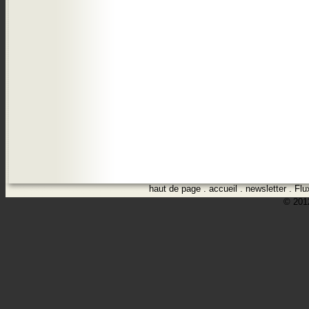
haut de page
.
accueil
.
newsletter
.
Flu
© 2012