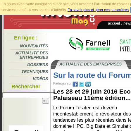
En poursuivant votre navigation sur ce site, vous acceptez l’utilisation de cookie
services adaptés à vos centres d’intérêts.
En savoir plus et gérer ces paramètres
.
accueil
.
news
En ligne :
NOUVEAUTÉS
ACTUALITÉ DES
ENTREPRISES
ACTUALITÉ DES ENTREPRISES
DOSSIERS
TECHNIQUES
Sur la route du Forum
VIDÉOS
Partagez sur
Rechercher
Les 28 et 29 juin 2016 Ec
Palaiseau 11ème édition...
Le Forum Teratec est devenu
incontestablement le révélateur des
tendances les plus récentes dans l
domaine HPC, Big Data et Simulati