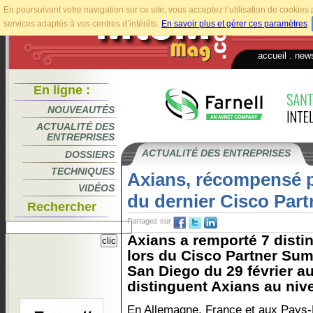
En poursuivant votre navigation sur ce site, vous acceptez l’utilisation de cookie
services adaptés à vos centres d’intérêts.
En savoir plus et gérer ces paramètres
.
accueil
.
news
En ligne :
NOUVEAUTÉS
ACTUALITÉ DES
ENTREPRISES
ACTUALITÉ DES ENTREPRISES
DOSSIERS
TECHNIQUES
Axians, récompensé p
VIDÉOS
du dernier Cisco Par
Rechercher
Partagez sur
Axians a remporté 7 disti
lors du Cisco Partner Sum
San Diego du 29 février a
distinguent Axians au niv
En Allemagne, France et aux Pays-