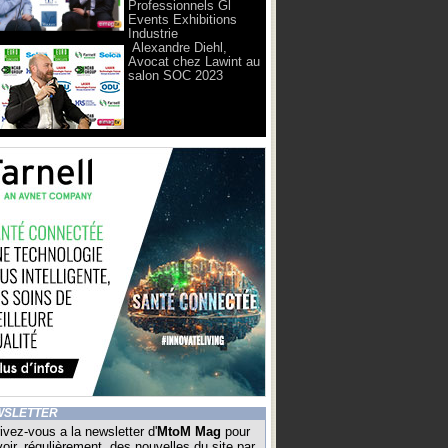
Professionnels Gl
Events Exhibitions
Industrie
Alexandre Diehl,
Avocat chez Lawint au
salon SOC 2023
WSLETTER
ivez-vous a la newsletter d'
MtoM Mag
pour
oir, régulièrement, des nouvelles du site par