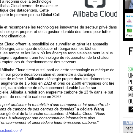
) a reconnu que la technologie
libaba Cloud permet de maximiser
étique des datacenters. Cette
porté le premier prix au Global Call
ifie et récompense les technologies innovantes du secteur privé dans
chnologies propres et de la gestion durable des terres pour lutter
ent climatique.
ba Cloud offrent la possibilité de surveiller et gérer les appareils
nergie, ainsi que de déplacer et réorganiser les tâches
s les temps et les lieux où les énergies renouvelables sont le plus
intègrent également une technologie de récupération de la chaleur
la capter lors du fonctionnement des serveurs.
’Alibaba Cloud tirent aussi parti de cette technologie numérique de
nir leur propre décarbonisation et permettre à davantage
faire de même. L’utilisation d’énergie propre dans les datacenters
 augmenté de 1,5 fois en 2023 et près de 2.600 entreprises ont tiré
pert, sa plateforme de développement durable basée sur
ificielle. Alibaba a réduit son empreinte carbone de 13 % dans le but
jectif de neutralité carbone en 2030.
 peut améliorer la rentabilité d’une entreprise et lui permettre de
sions de carbone de ses centres de données"
a déclaré
Wang
teur général de la branche datacenters d’Alibaba Cloud.
"Nous
prises à développer une consommation informatique plus
’environnement et ainsi réduire leurs émissions carbone."
NE
Inscr
abacloud.com/
recev