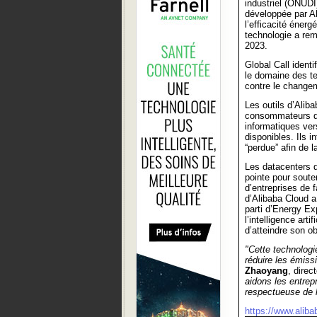
industriel (ONUDI
développée par A
l’efficacité énerg
technologie a rem
2023.
Global Call ident
le domaine des te
contre le changem
Les outils d’Aliba
consommateurs d’é
informatiques ver
disponibles. Ils 
“perdue” afin de 
Les datacenters d
pointe pour soute
d’entreprises de 
d’Alibaba Cloud a
parti d’Energy Ex
l’intelligence art
d’atteindre son ob
"Cette technologie
réduire les émis
Zhaoyang
, direc
aidons les entre
respectueuse de l
https://www.alib