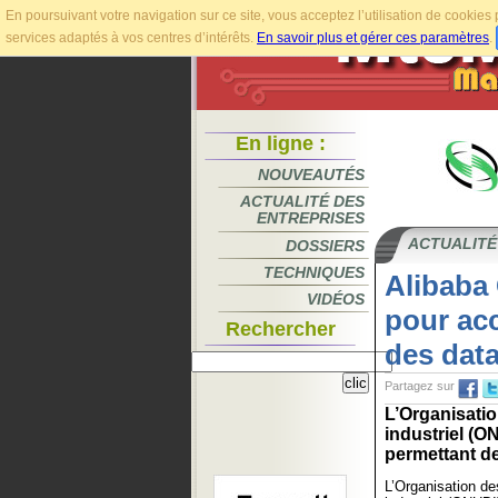
En poursuivant votre navigation sur ce site, vous acceptez l’utilisation de cookie
services adaptés à vos centres d’intérêts.
En savoir plus et gérer ces paramètres
.
En ligne :
NOUVEAUTÉS
ACTUALITÉ DES
ENTREPRISES
ACTUALITÉ
DOSSIERS
TECHNIQUES
Alibaba
VIDÉOS
pour acc
Rechercher
des dat
Partagez sur
L’Organisati
industriel (
permettant de
L’Organisation d