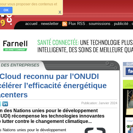
s pour vous proposer des contenus et
OK
X
accueil
.
newsletter
.
Flux RSS
.
soumissions
.
publicité
.
SUI
 DES ENTREPRISES
 Cloud reconnu par l’ONUDI
élérer l’efficacité énergétique
acenters
Publication: Janvier 2024
on des Nations unies pour le développement
ONUDI) récompense les technologies innovantes
 lutter contre le changement climatique...
es Nations unies pour le développement