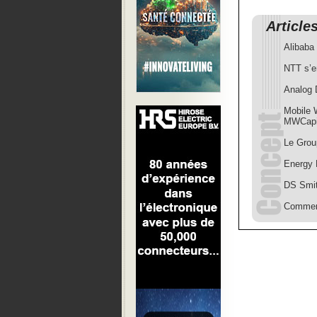
Article
Alibaba
NTT s’en
Analog 
Mobile 
MWCapi
Le Grou
Energy 
DS Smit
Comment