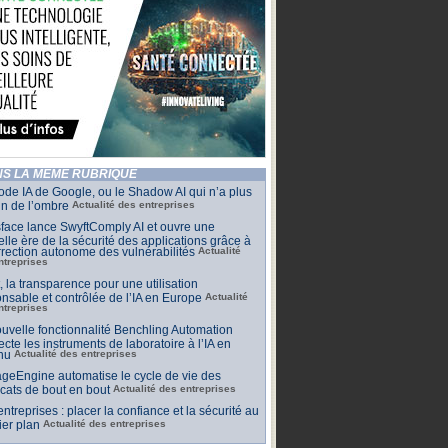
S LA MÊME RUBRIQUE
de IA de Google, ou le Shadow AI qui n’a plus
n de l’ombre
Actualité des entreprises
face lance SwyftComply AI et ouvre une
lle ère de la sécurité des applications grâce à
rrection autonome des vulnérabilités
Actualité
ntreprises
t, la transparence pour une utilisation
nsable et contrôlée de l’IA en Europe
Actualité
ntreprises
uvelle fonctionnalité Benchling Automation
cte les instruments de laboratoire à l’IA en
nu
Actualité des entreprises
geEngine automatise le cycle de vie des
ficats de bout en bout
Actualité des entreprises
 entreprises : placer la confiance et la sécurité au
er plan
Actualité des entreprises