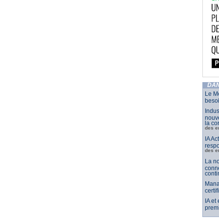
DAN
Le Mo
besoi
Indus
nouve
la co
des e
IA Ac
respo
des e
La no
conne
conti
Mana
certi
IA et
premi