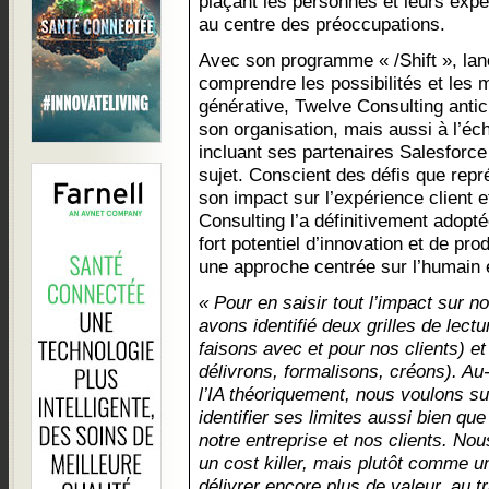
plaçant les personnes et leurs exp
au centre des préoccupations.
Avec son programme « /Shift », lan
comprendre les possibilités et les m
générative, Twelve Consulting antic
son organisation, mais aussi à l’éc
incluant ses partenaires Salesforce 
sujet. Conscient des défis que repr
son impact sur l’expérience client e
Consulting l’a définitivement adop
fort potentiel d’innovation et de pr
une approche centrée sur l’humain e
« Pour en saisir tout l’impact sur n
avons identifié deux grilles de lect
faisons avec et pour nos clients
délivrons, formalisons, créons). A
l’IA théoriquement, nous voulons sur
identifier ses limites aussi bien qu
notre entreprise et nos clients. N
un cost killer, mais plutôt comme u
délivrer encore plus de valeur, au 