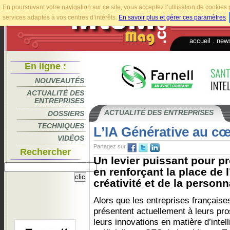
En poursuivant votre navigation sur ce site, vous acceptez l’utilisation de cookie
services adaptés à vos centres d’intérêts.
En savoir plus et gérer ces paramètres
.
accueil
.
news
En ligne :
NOUVEAUTÉS
ACTUALITÉ DES
ENTREPRISES
ACTUALITÉ DES ENTREPRISES
DOSSIERS
TECHNIQUES
L’IA Générative au cœ
VIDÉOS
Partagez sur
Rechercher
Un levier puissant pour pr
en renforçant la place de 
créativité et de la personn
Alors que les entreprises française
présentent actuellement à leurs pr
leurs innovations en matière d’intel