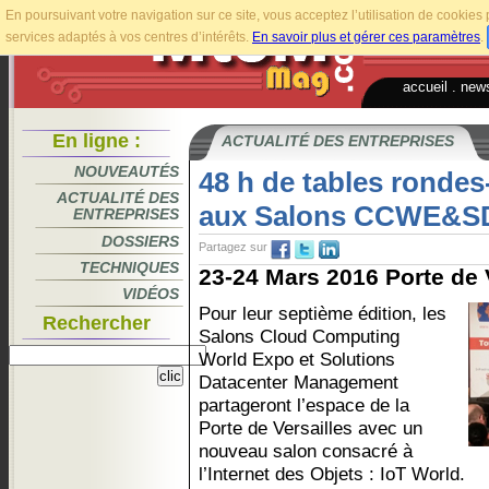
En poursuivant votre navigation sur ce site, vous acceptez l’utilisation de cookie
services adaptés à vos centres d’intérêts.
En savoir plus et gérer ces paramètres
.
accueil
.
news
En ligne :
ACTUALITÉ DES ENTREPRISES
NOUVEAUTÉS
48 h de tables ronde
ACTUALITÉ DES
aux Salons CCWE&
ENTREPRISES
DOSSIERS
Partagez sur
TECHNIQUES
23-24 Mars 2016 Porte de Ve
VIDÉOS
Pour leur septième édition, les
Rechercher
Salons Cloud Computing
World Expo et Solutions
Datacenter Management
partageront l’espace de la
Porte de Versailles avec un
nouveau salon consacré à
l’Internet des Objets : IoT World.