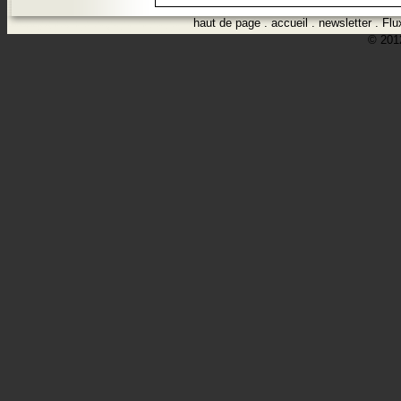
haut de page
.
accueil
.
newsletter
.
Flu
© 2012