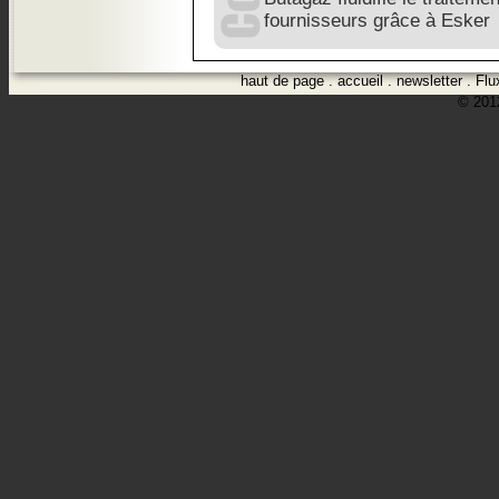
fournisseurs grâce à Esker
haut de page
.
accueil
.
newsletter
.
Flu
© 2012