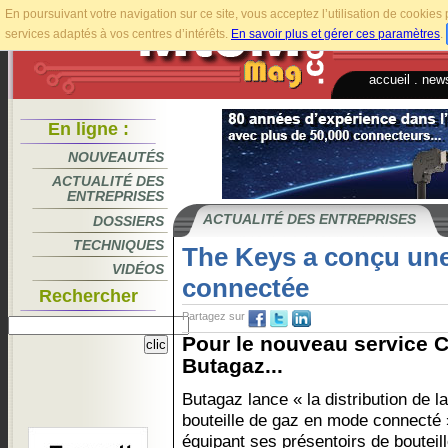
En poursuivant votre navigation sur ce site, vous acceptez l’utilisation de cookie
services adaptés à vos centres d’intérêts.
En savoir plus et gérer ces paramètres
.
accueil
.
news
En ligne :
NOUVEAUTÉS
ACTUALITÉ DES
ENTREPRISES
ACTUALITÉ DES ENTREPRISES
DOSSIERS
TECHNIQUES
The Keys a conçu une
VIDÉOS
connectée
Rechercher
Partagez sur
Pour le nouveau service C
Butagaz...
Butagaz lance « la distribution de la
bouteille de gaz en mode connecté 
équipant ses présentoirs de bouteil