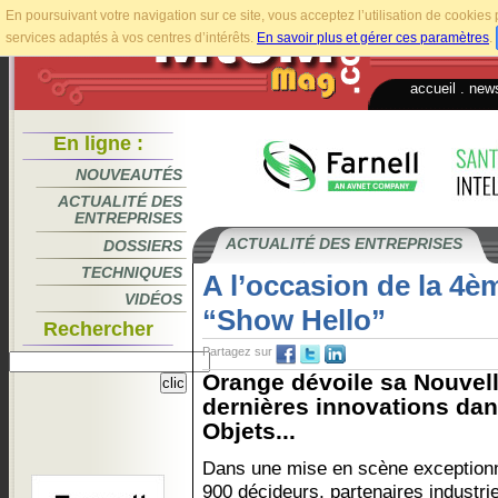
En poursuivant votre navigation sur ce site, vous acceptez l’utilisation de cookie
services adaptés à vos centres d’intérêts.
En savoir plus et gérer ces paramètres
.
accueil
.
news
En ligne :
NOUVEAUTÉS
ACTUALITÉ DES
ENTREPRISES
ACTUALITÉ DES ENTREPRISES
DOSSIERS
TECHNIQUES
A l’occasion de la 4è
VIDÉOS
“Show Hello”
Rechercher
Partagez sur
Orange dévoile sa Nouvell
dernières innovations dans
Objets...
Dans une mise en scène exceptionn
900 décideurs, partenaires industrie