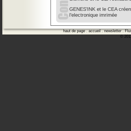
GENES'INK et le CEA créent
l'electronique imrimée
haut de page
.
accueil
.
newsletter
.
Flu
© 2012