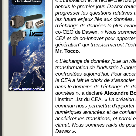
« L’innovation et la recherche font
depuis le premier jour. Dawex œuvr
progresser les questions relatives 
les futurs enjeux liés aux données, 
d’échange de données la plus avan
co-CEO de Dawex.
« Nous sommes 
CEA et de co-innover pour apporter 
génération” qui transformeront l’é
Mr. Tocco
.
« L’échange de données joue un rôl
transformation de l’industrie à laque
confrontées aujourd’hui. Pour acco
le CEA a fait le choix de s’associe
dans le domaine de l’échange de d
données »
, a déclaré
Alexandre B
l’institut List du CEA.
« La création
commun nous permettra d’apporter à
numériques avancées et de confiance
accélérer les transitions, et parmi e
climat. Nous sommes ravis de pour
Dawex ».