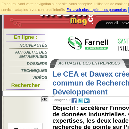
En poursuivant votre navigation sur ce site, vous acceptez l’utilisation de cookie
services adaptés à vos centres d’intérêts.
En savoir plus et gérer ces paramètres
.
accueil
.
news
En ligne :
NOUVEAUTÉS
ACTUALITÉ DES
ENTREPRISES
ACTUALITÉ DES ENTREPRISES
DOSSIERS
TECHNIQUES
Le CEA et Dawex crée
VIDÉOS
commun de Recherch
Rechercher
Développement
Partagez sur
Objectif : accélérer l’inn
de données industrielles.
expertises, les deux leade
recherche de pointe sur l’