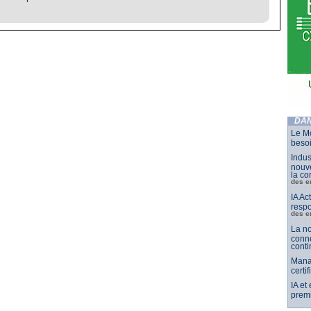
DAN
Le Mo
besoi
Indus
nouve
la co
des e
IA Ac
respo
des e
La no
conne
conti
Mana
certi
IA et
premi