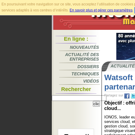
En poursuivant votre navigation sur ce site, vous acceptez l’utilisation de cookie
services adaptés à vos centres d’intérêts.
En savoir plus et gérer ces paramètres
.
En ligne :
NOUVEAUTÉS
ACTUALITÉ DES
ENTREPRISES
ACTUALITÉ
DOSSIERS
TECHNIQUES
Watsoft
VIDÉOS
partenar
Rechercher
Partagez sur
Objectif : of
cloud...
IONOS, leader eu
services cloud, e
gestion cloud, so
stratégique visan