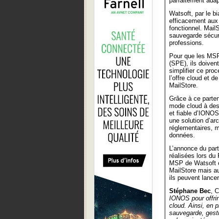
parfaitement ada
Watsoft, par le b
efficacement aux 
fonctionnel. Mail
sauvegarde sécuri
professions.
Pour que les MSP 
(SPE), ils doivent
simplifier ce pro
l’offre cloud et 
MailStore.
Grâce à ce parten
mode cloud à des t
et fiable d’IONOS
une solution d’a
réglementaires, m
données.
L’annonce du part
réalisées lors du
MSP de Watsoft on
MailStore mais au
ils peuvent lance
Stéphane Bec
, 
IONOS pour offri
cloud. Ainsi, en 
sauvegarde, gestio