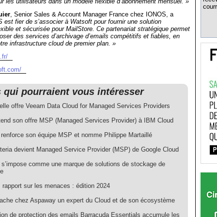
ur les utilisateurs dans un modèle flexible d’abonnement mensuel. »
courr
uier
, Senior Sales & Account Manager France chez IONOS, a
est fier de s’associer à Watsoft pour fournir une solution
xible et sécurisée pour MailStore. Ce partenariat stratégique permet
er des services d’archivage d’emails compétitifs et fiables, en
tre infrastructure cloud de premier plan. »
fr/
oft.com/
s qui pourraient vous intéresser
elle offre Veeam Data Cloud for Managed Services Providers
end son offre MSP (Managed Services Provider) à IBM Cloud
renforce son équipe MSP et nomme Philippe Martaillé
teria devient Managed Service Provider (MSP) de Google Cloud
at s’impose comme une marque de solutions de stockage de
ce
 rapport sur les menaces : édition 2024
ache chez Aspaway un expert du Cloud et de son écosystème
tion de protection des emails Barracuda Essentials accumule les