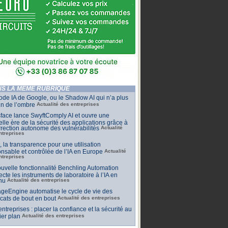
S LA MÊME RUBRIQUE
de IA de Google, ou le Shadow AI qui n’a plus
n de l’ombre
Actualité des entreprises
face lance SwyftComply AI et ouvre une
lle ère de la sécurité des applications grâce à
rrection autonome des vulnérabilités
Actualité
ntreprises
t, la transparence pour une utilisation
nsable et contrôlée de l’IA en Europe
Actualité
ntreprises
uvelle fonctionnalité Benchling Automation
cte les instruments de laboratoire à l’IA en
nu
Actualité des entreprises
geEngine automatise le cycle de vie des
ficats de bout en bout
Actualité des entreprises
 entreprises : placer la confiance et la sécurité au
er plan
Actualité des entreprises