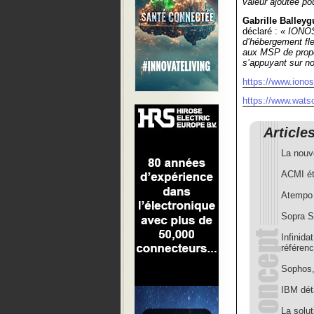
valeur ajoutée po
Gabrille Balleyg
déclaré :
« IONOS 
d’hébergement fle
aux MSP de propos
s’appuyant sur no
https://www.ionos.
https://www.wats
Article
La nouv
ACMI ét
Atempo 
Sopra S
Infinid
référen
Sophos,
IBM dét
La solu