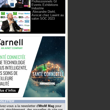
Professionnels Gl
Events Exhibitions
Industrie
Alexandre Diehl,
Avocat chez Lawint au
salon SOC 2023
WSLETTER
ivez-vous a la newsletter d'
MtoM Mag
pour
oir, régulièrement, des nouvelles du site par