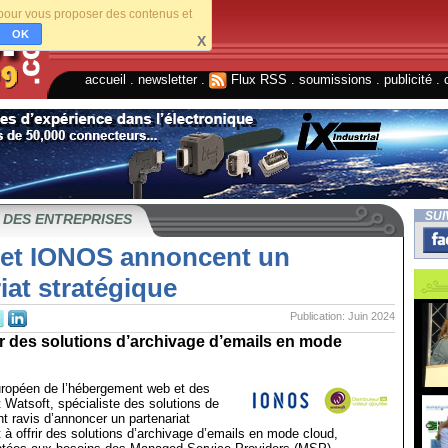
s pour vous proposer des contenus et
OK
X
accueil
.
newsletter
.
Flux RSS
.
soumissions
.
publicité
.
SUI
 DES ENTREPRISES
 et IONOS annoncent un
iat stratégique
Publication: Juin 2024
frir des solutions d’archivage d’emails en mode
ropéen de l’hébergement web et des
t Watsoft, spécialiste des solutions de
nt ravis d’annoncer un partenariat
t à offrir des solutions d’archivage d’emails en mode cloud,