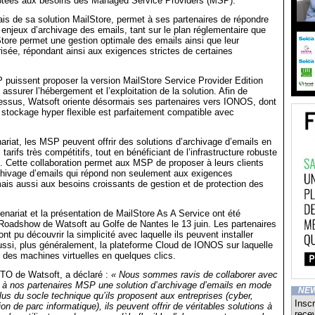
ptées aux besoins des Managed Service Providers (MSP).
iais de sa solution MailStore, permet à ses partenaires de répondre
enjeux d’archivage des emails, tant sur le plan réglementaire que
Store permet une gestion optimale des emails ainsi que leur
sée, répondant ainsi aux exigences strictes de certaines
puissent proposer la version MailStore Service Provider Edition
 assurer l’hébergement et l’exploitation de la solution. Afin de
cessus, Watsoft oriente désormais ses partenaires vers IONOS, dont
de stockage hyper flexible est parfaitement compatible avec
ariat, les MSP peuvent offrir des solutions d’archivage d’emails en
arifs très compétitifs, tout en bénéficiant de l’infrastructure robuste
. Cette collaboration permet aux MSP de proposer à leurs clients
rchivage d’emails qui répond non seulement aux exigences
ais aussi aux besoins croissants de gestion et de protection des
enariat et la présentation de MailStore As A Service ont été
 Roadshow de Watsoft au Golfe de Nantes le 13 juin. Les partenaires
t pu découvrir la simplicité avec laquelle ils peuvent installer
ssi, plus généralement, la plateforme Cloud de IONOS sur laquelle
r des machines virtuelles en quelques clics.
CTO de Watsoft, a déclaré :
« Nous sommes ravis de collaborer avec
r à nos partenaires MSP une solution d’archivage d’emails en mode
NE
plus du socle technique qu’ils proposent aux entreprises (cyber,
Inscr
n de parc informatique), ils peuvent offrir de véritables solutions à
recev