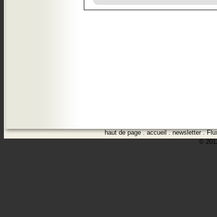
haut de page
.
accueil
.
newsletter
.
Flu
© 2012