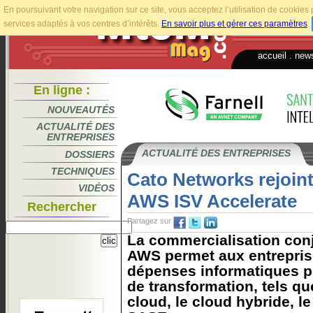
En poursuivant votre navigation sur ce site, vous acceptez l’utilisation de cookie
services adaptés à vos centres d’intérêts.
En savoir plus et gérer ces paramètres
.
accueil
.
news
En ligne :
NOUVEAUTÉS
ACTUALITÉ DES
ENTREPRISES
ACTUALITÉ DES ENTREPRISES
DOSSIERS
TECHNIQUES
Cato Networks rejoin
VIDÉOS
AWS ISV Accelerate
Rechercher
Partagez sur
La commercialisation conj
AWS permet aux entreprise
dépenses informatiques po
de transformation, tels qu
cloud, le cloud hybride, le