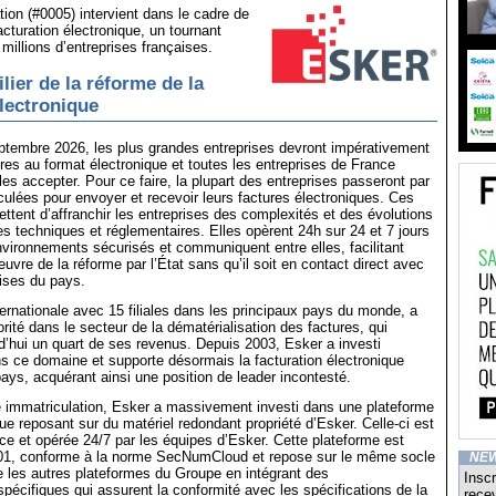
tion (#0005) intervient dans le cadre de
acturation électronique, un tournant
millions d’entreprises françaises.
lier de la réforme de la
électronique
eptembre 2026, les plus grandes entreprises devront impérativement
res au format électronique et toutes les entreprises de France
les accepter. Pour ce faire, la plupart des entreprises passeront par
lées pour envoyer et recevoir leurs factures électroniques. Ces
ttent d’affranchir les entreprises des complexités et des évolutions
s techniques et réglementaires. Elles opèrent 24h sur 24 et 7 jours
vironnements sécurisés et communiquent entre elles, facilitant
uvre de la réforme par l’État sans qu’il soit en contact direct avec
rises du pays.
ternationale avec 15 filiales dans les principaux pays du monde, a
rité dans le secteur de la dématérialisation des factures, qui
d’hui un quart de ses revenus. Depuis 2003, Esker a investi
 ce domaine et supporte désormais la facturation électronique
ays, acquérant ainsi une position de leader incontesté.
e immatriculation, Esker a massivement investi dans une plateforme
ue reposant sur du matériel redondant propriété d’Esker. Celle-ci est
e et opérée 24/7 par les équipes d’Esker. Cette plateforme est
001, conforme à la norme SecNumCloud et repose sur le même socle
NE
 les autres plateformes du Groupe en intégrant des
Inscr
écifiques qui assurent la conformité avec les spécifications de la
recev