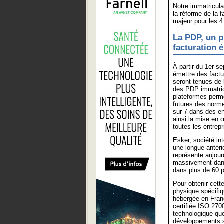
Notre immatricula
la réforme de la f
majeur pour les 4 
La PDP, un pi
facturation 
À partir du 1er s
émettre des factu
seront tenues de 
des PDP immatricu
plateformes perme
futures des norme
sur 7 dans des en
ainsi la mise en œ
toutes les entrep
Esker, société in
une longue antério
représente aujour
massivement dans
dans plus de 60 p
Pour obtenir cett
physique spécifiq
hébergée en Franc
certifiée ISO 27
technologique que
développements sp