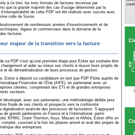
rte à ce titre, les trois formats de factures reconnus par
courr
ainsi que la grande majorité des cas d’usage déterminés par la
d’interopérabilité de cette PDP ont été réalisés avec succès avec
mme celle de Sovos.
aboutissement de nombreuses années d’investissements et de
echniques, légaux et commerciaux dans le domaine de la
 des factures.
eur majeur de la transition vers la facture
 de sa PDP n’est qu’une première étape pour Esker qui souhaite être
u changement et aider au mieux ses clients à réussir leurs projets de
é et de dématérialisation de leurs processus de gestion.
ue, Esker a déposé sa candidature en tant que PDP Pilote auprès de
nformatique Financière de l’État (AIFE), en partenariat avec un
eprises clientes, comprenant des ETI et de grandes entreprises
érents secteurs.
t développé, avec ses partenaires, une méthodologie dédiée pour
tion fluide de ses clients et prospects vers la conformité
la digitalisation avancée des processus de facturation. S’appuyant
au de grands partenaires en France et à l’international, parmi
plid, KPMG, Grant Thornton, Axys, Mazars et Althéa, Esker offre un
omplet, couvrant à la fois les phases amont et aval des projets de
mérique des entreprises.