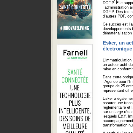
DGFiP. Elle suppo
l’administration 
DGFiP. Des tests 
d’autres PDP, co
Ce succès est l’
développements t
dématérialisation
Esker, un act
électronique
L’immatriculation
un acteur actif d
mise en conformit
Dans cette optiq
l’Agence pour l’I
groupe de 25 entr
représentant diff
Esker a égalemen
assurer une transi
réglementaire et 
sur un large rése
lesquels E&Y, Im
accompagnement c
transformation nu