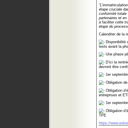
“L’immatriculatio
étape cruciale d
conformité totale
partenaires et e
à faciliter cette 
étape du process
Calendrier de la r
Disponibilité 
tests avant la pha
Une phase pilo
D’ici la rentr
devront être conf
1er septembre
Obligation de 
Obligation d’é
entreprises et ET
1er septembre
Obligation d’é
TPE
https://www.esker.