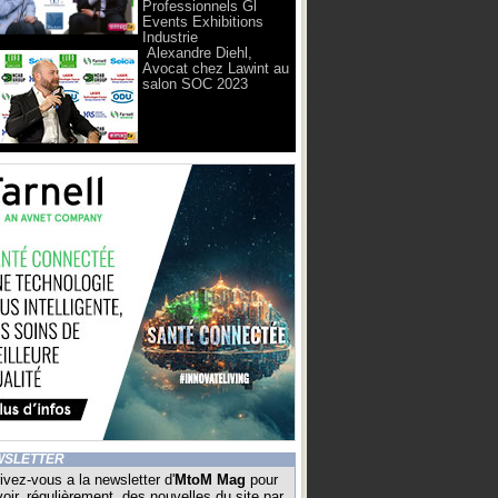
Professionnels Gl
Events Exhibitions
Industrie
Alexandre Diehl,
Avocat chez Lawint au
salon SOC 2023
WSLETTER
ivez-vous a la newsletter d'
MtoM Mag
pour
oir, régulièrement, des nouvelles du site par