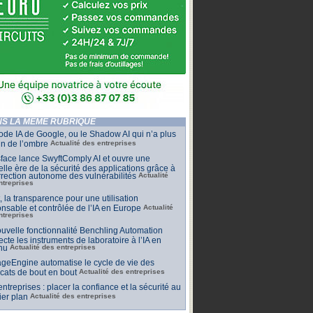
S LA MÊME RUBRIQUE
de IA de Google, ou le Shadow AI qui n’a plus
n de l’ombre
Actualité des entreprises
face lance SwyftComply AI et ouvre une
lle ère de la sécurité des applications grâce à
rrection autonome des vulnérabilités
Actualité
ntreprises
t, la transparence pour une utilisation
nsable et contrôlée de l’IA en Europe
Actualité
ntreprises
uvelle fonctionnalité Benchling Automation
cte les instruments de laboratoire à l’IA en
nu
Actualité des entreprises
geEngine automatise le cycle de vie des
ficats de bout en bout
Actualité des entreprises
 entreprises : placer la confiance et la sécurité au
er plan
Actualité des entreprises