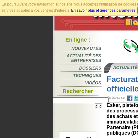
En poursuivant votre navigation sur ce site, vous acceptez l’utilisation de cookie
services adaptés à vos centres d’intérêts.
En savoir plus et gérer ces paramètres
.
En ligne :
NOUVEAUTÉS
ACTUALITÉ DES
ENTREPRISES
ACTUALITÉ
DOSSIERS
TECHNIQUES
Facturat
VIDÉOS
officiel
Rechercher
Partagez sur
Esker, platef
des processus
des achats et
immatriculati
Partenaire (P
publiques (DG