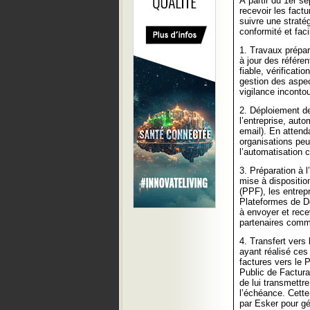
À partir du 1er s
recevoir les fact
suivre une straté
conformité et faci
1. Travaux prépar
à jour des référen
fiable, vérificat
gestion des aspec
vigilance inconto
2. Déploiement de
l’entreprise, auto
email). En attenda
organisations peu
l’automatisation 
3. Préparation à l
mise à disposition
(PPF), les entrep
Plateformes de Dé
à envoyer et rece
partenaires comm
4. Transfert vers 
ayant réalisé ces 
factures vers le P
Public de Factura
de lui transmettr
l’échéance. Cette
par Esker pour gér