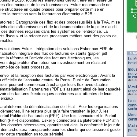
eptembre 2026, toutes les entreprises devront être en mesure de
ures électroniques de leurs fournisseurs. Esker recommande de
gie structurée en quatre phases pour préparer cette mise en
liter la transition vers la facturation électronique B2B :
atoires : Cartographie des flux et des processus liés à la TVA, mise
tiels clients/fournisseurs et de la documentation de la piste d’audit
ion des données requises dans les systèmes de l’entreprise. La
ts fiscaux et la refonte des processus métiers sont des points de
urnables.
s solutions Esker : Intégration des solutions Esker aux ERP de
matisation intégrale des flux de factures existants (papier, pdf,
DAN
nt la réforme et l’arrivée des factures électroniques, les
Le Mo
vent déjà profiter d’un retour sur investissement en réalisant
besoi
complète de leurs processus.
Indus
nouve
’envoi et la réception des factures par voie électronique : Avant la
la co
 officielle de l’annuaire central du Portail Public de Facturation
des e
rises pourront commencer à échanger leurs flux avec d’autres
IA Ac
matérialisation Partenaires (PDP), s’assurant ainsi de leur capacité
respo
voir des factures électroniques conformes aux attentes de leurs
des e
erciaux.
La no
conne
la plateforme de dématérialisation de l’État : Pour les organisations
conti
démarches, il ne restera plus qu’à faire transiter, le jour J, les
Mana
ortail Public de Facturation (PPF). Une fois l’annuaire et le Portail
certi
tion (PPF) disponibles, Esker y connectera sa plateforme PDP afin
e les données nécessaires, garantissant ainsi la conformité le jour de
IA et
 démarche sera transparente pour les clients qui se laisseront guider
premi
er cette transition en toute sérénité.