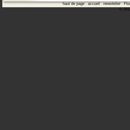
haut de page
.
accueil
.
newsletter
.
Flu
© 2012