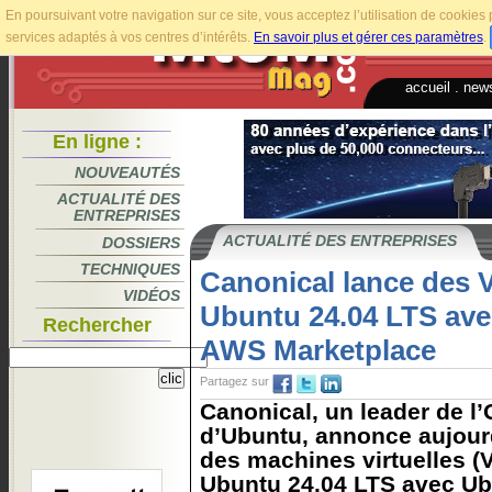
En poursuivant votre navigation sur ce site, vous acceptez l’utilisation de cookie
services adaptés à vos centres d’intérêts.
En savoir plus et gérer ces paramètres
.
accueil
.
news
En ligne :
NOUVEAUTÉS
ACTUALITÉ DES
ENTREPRISES
ACTUALITÉ DES ENTREPRISES
DOSSIERS
TECHNIQUES
Canonical lance des V
VIDÉOS
Ubuntu 24.04 LTS ave
Rechercher
AWS Marketplace
Partagez sur
Canonical, un leader de l
d’Ubuntu, annonce aujourd
des machines virtuelles (V
Ubuntu 24.04 LTS avec Ub