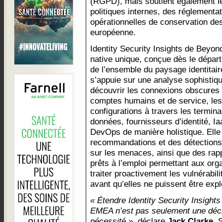
(RGPD), mais soutient également l
politiques internes, des réglementa
opérationnelles de conservation de
européenne.
Identity Security Insights de Beyon
native unique, conçue dès le départ 
de l’ensemble du paysage identitair
s’appuie sur une analyse sophistiq
découvrir les connexions obscures e
comptes humains et de service, les 
configurations à travers les termin
données, fournisseurs d’identité, I
DevOps de manière holistique. Elle
recommandations et des détections 
sur les menaces, ainsi que des rapp
prêts à l’emploi permettant aux organ
traiter proactivement les vulnérabilit
avant qu’elles ne puissent être expl
« Étendre Identity Security Insight
EMEA n’est pas seulement une décis
nécessité »
, déclare
Jack Clarke
, 