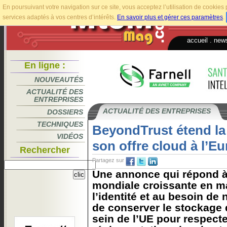
En poursuivant votre navigation sur ce site, vous acceptez l’utilisation de cookie
services adaptés à vos centres d’intérêts.
En savoir plus et gérer ces paramètres
.
accueil
.
news
En ligne :
NOUVEAUTÉS
ACTUALITÉ DES
ENTREPRISES
ACTUALITÉ DES ENTREPRISES
DOSSIERS
TECHNIQUES
BeyondTrust étend la 
VIDÉOS
son offre cloud à l’E
Rechercher
Partagez sur
Une annonce qui répond 
mondiale croissante en ma
l’identité et au besoin de
de conserver le stockage
sein de l’UE pour respecte