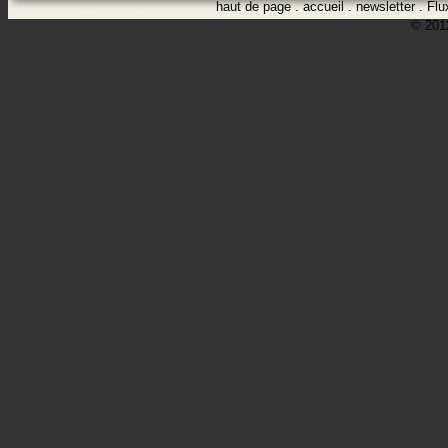
haut de page
.
accueil
.
newsletter
.
Flu
© 2012