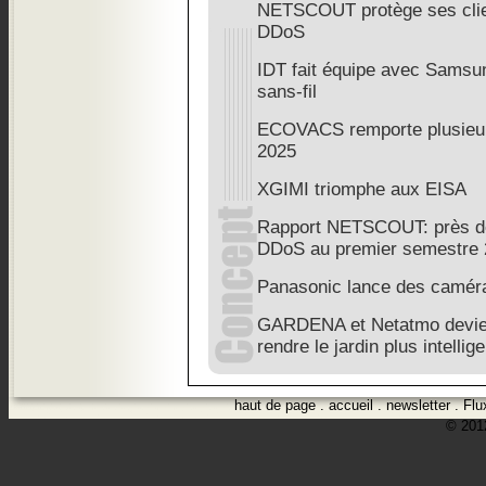
NETSCOUT protège ses clien
DDoS
IDT fait équipe avec Samsun
sans-fil
ECOVACS remporte plusieurs 
2025
XGIMI triomphe aux EISA
Rapport NETSCOUT: près de 
DDoS au premier semestre
Panasonic lance des camér
GARDENA et Netatmo devien
rendre le jardin plus intellige
haut de page
.
accueil
.
newsletter
.
Flu
© 2012