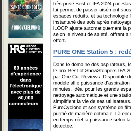
très prisé Best of IFA 2024 par Sla
lui permet de passer aisément sou
espaces réduits, et sa technologie
instantané des sols après nettoyage
iLOOP ajuste automatiquement la pu
selon le niveau de saleté, offrant a
effort.
PURE ONE Station 5 : redéf
Dans le domaine des aspirateurs, l
le prix Best of ShowStoppers IFA 2
par One Cut Reviews. Disponible d
modèle allie puissance d’aspiratio
minutes, idéal pour les grands esp
nettoyage automatique et une statio
simplifient la vie de ses utilisateur
PureCyclone et son système de filtra
purifié de manière optimale. Là enc
en temps réel la puissance selon la
détectée.