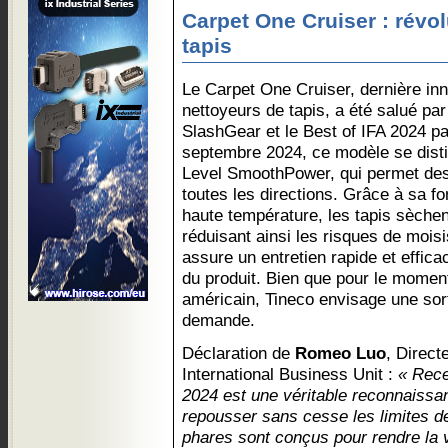
Carpet One Cruiser : révol
tapis
Le Carpet One Cruiser, dernière in
nettoyeurs de tapis, a été salué par
SlashGear et le Best of IFA 2024 p
septembre 2024, ce modèle se disti
Level SmoothPower, qui permet de
toutes les directions. Grâce à sa f
haute température, les tapis sèche
réduisant ainsi les risques de moi
assure un entretien rapide et effic
du produit. Bien que pour le mome
américain, Tineco envisage une sort
demande.
Déclaration de
Romeo Luo
, Direct
International Business Unit :
« Rece
2024 est une véritable reconnaissa
repousser sans cesse les limites de
phares sont conçus pour rendre la v