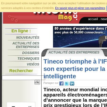
En poursuivant votre navigation sur ce site, vous acceptez l’utilisation de cookie
services adaptés à vos centres d’intérêts.
En savoir plus et gérer ces paramètres
.
accueil
.
news
En ligne :
NOUVEAUTÉS
ACTUALITÉ DES
ENTREPRISES
ACTUALITÉ DES ENTREPRISES
DOSSIERS
TECHNIQUES
Tineco triomphe à l’I
VIDÉOS
son expertise pour l
Rechercher
intelligente
Partagez sur
Tineco, acteur mondial in
appareils électroménagers i
d’annoncer que la marque
prix prestigieux lors de l’I