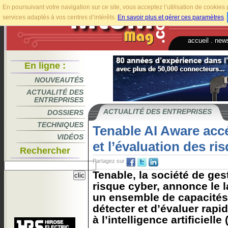
En poursuivant votre navigation sur ce site, vous acceptez l’utilisation de cookie
services adaptés à vos centres d’intérêts.
En savoir plus et gérer ces paramètres
.
accueil
.
news
En ligne :
NOUVEAUTÉS
ACTUALITÉ DES
ENTREPRISES
ACTUALITÉ DES ENTREPRISES
DOSSIERS
TECHNIQUES
Tenable AI Aware accé
VIDÉOS
et l’évaluation des ris
Rechercher
Partagez sur
Tenable, la société de ges
risque cyber, annonce le 
un ensemble de capacités
détecter et d’évaluer rapi
à l’intelligence artificielle (