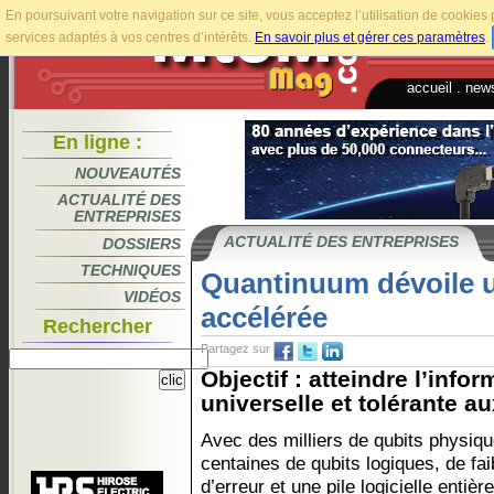
En poursuivant votre navigation sur ce site, vous acceptez l’utilisation de cookie
services adaptés à vos centres d’intérêts.
En savoir plus et gérer ces paramètres
.
accueil
.
news
En ligne :
NOUVEAUTÉS
ACTUALITÉ DES
ENTREPRISES
ACTUALITÉ DES ENTREPRISES
DOSSIERS
TECHNIQUES
Quantinuum dévoile un
VIDÉOS
accélérée
Rechercher
Partagez sur
Objectif : atteindre l’info
universelle et tolérante au
Avec des milliers de qubits physiq
centaines de qubits logiques, de fai
d’erreur et une pile logicielle entiè