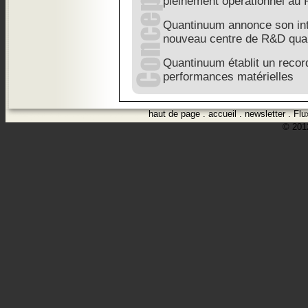
pleinement opérationnel au
Quantinuum annonce son int
nouveau centre de R&D qua
Quantinuum établit un recor
performances matérielles
haut de page
.
accueil
.
newsletter
.
Flu
© 2012