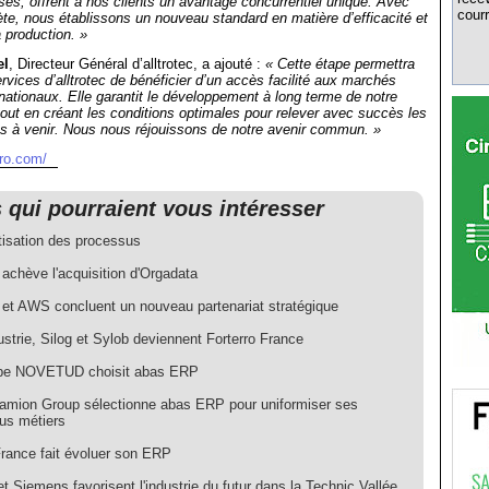
s, offrent à nos clients un avantage concurrentiel unique. Avec
courr
ète, nous établissons un nouveau standard en matière d’efficacité et
a production. »
el
, Directeur Général d’alltrotec, a ajouté :
« Cette étape permettra
ervices d’alltrotec de bénéficier d’un accès facilité aux marchés
rnationaux. Elle garantit le développement à long terme de notre
out en créant les conditions optimales pour relever avec succès les
s à venir. Nous nous réjouissons de notre avenir commun. »
rro.com/
s qui pourraient vous intéresser
isation des processus
 achève l'acquisition d'Orgadata
o et AWS concluent un nouveau partenariat stratégique
ustrie, Silog et Sylob deviennent Forterro France
upe NOVETUD choisit abas ERP
amion Group sélectionne abas ERP pour uniformiser ses
us métiers
ance fait évoluer son ERP
et Siemens favorisent l'industrie du futur dans la Technic Vallée