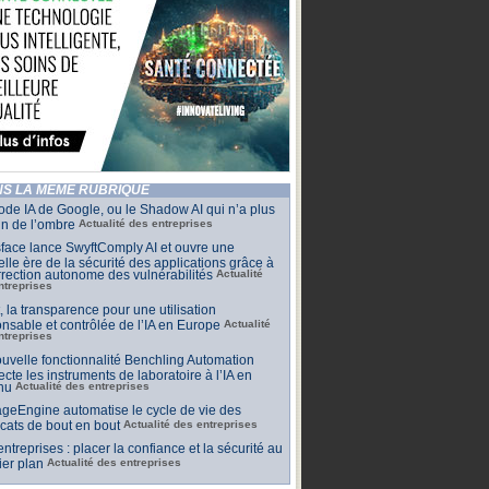
S LA MÊME RUBRIQUE
de IA de Google, ou le Shadow AI qui n’a plus
n de l’ombre
Actualité des entreprises
face lance SwyftComply AI et ouvre une
lle ère de la sécurité des applications grâce à
rrection autonome des vulnérabilités
Actualité
ntreprises
t, la transparence pour une utilisation
nsable et contrôlée de l’IA en Europe
Actualité
ntreprises
uvelle fonctionnalité Benchling Automation
cte les instruments de laboratoire à l’IA en
nu
Actualité des entreprises
geEngine automatise le cycle de vie des
ficats de bout en bout
Actualité des entreprises
 entreprises : placer la confiance et la sécurité au
er plan
Actualité des entreprises