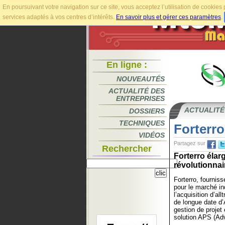
En poursuivant votre navigation sur ce site, vous acceptez l’utilisation de cookie
services adaptés à vos centres d’intérêts.
En savoir plus et gérer ces paramètres
.
En ligne :
NOUVEAUTÉS
ACTUALITÉ DES
ENTREPRISES
ACTUALITÉ
DOSSIERS
TECHNIQUES
Forterro
VIDÉOS
Partagez sur
Rechercher
Forterro élar
révolutionnai
Forterro, fourniss
pour le marché in
l’acquisition d’al
de longue date d’
gestion de projet 
solution APS (Ad