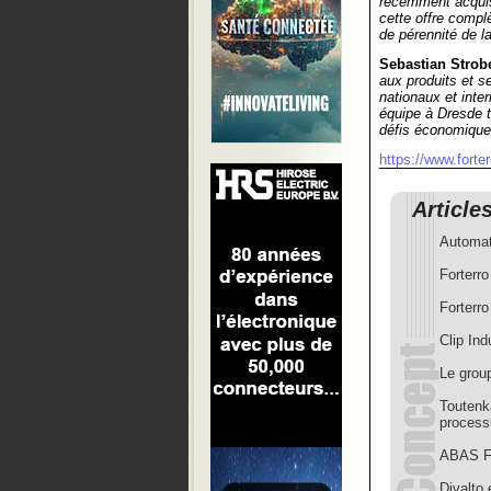
récemment acquise
cette offre compl
de pérennité de l
Sebastian Strob
aux produits et s
nationaux et inte
équipe à Dresde t
défis économique
https://www.forte
Article
Automat
Forterro
Forterr
Clip Ind
Le gro
Toutenk
process
ABAS Fr
Divalto 