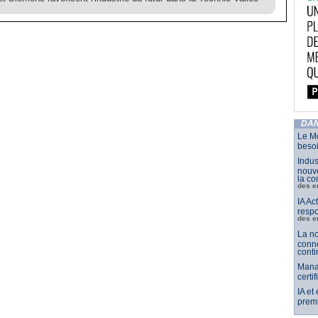
DAN
Le Mo
besoi
Indus
nouve
la co
des e
IA Ac
respo
des e
La no
conne
conti
Mana
certi
IA et
premi