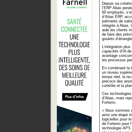
Depuis sa créati
l’ERP Abas pendan
60 employés, s’e
d’Abas ERP, acco
palmarès de satis
intégrés à Abas,
aide les clients m
de faire des prévi
goulets d’étrangl
L’intégration pl
capacités d’IA de
avantage concurre
les processus peu
En combinant la t
un niveau supérieu
temps réel, la re
précoce des anomal
contrôle et la pla
Ces technologies 
d’Abas, mais repr
Forterro.
« Nous sommes rav
ainsi une étape i
logicielles pour l
de Forterro pour 
technologie APS 