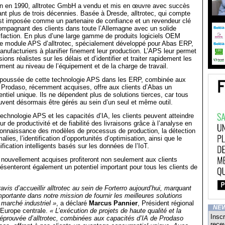
on en 1990, alltrotec GmbH a vendu et mis en œuvre avec succès
t plus de trois décennies. Basée à Dresde, alltrotec, qui compte
st imposée comme un partenaire de confiance et un revendeur clé
mpagnant des clients dans toute l’Allemagne avec un solide
faction. En plus d’une large gamme de produits logiciels OEM
 le module APS d’alltrotec, spécialement développé pour Abas ERP,
anufacturiers à planifier finement leur production. L’APS leur permet
sions réalistes sur les délais et d’identifier et traiter rapidement les
ement au niveau de l’équipement et de la charge de travail.
us poussée de cette technologie APS dans les ERP, combinée aux
 Prodaso, récemment acquises, offre aux clients d’Abas un
ntiel unique. Ils ne dépendent plus de solutions tierces, car tous
vent désormais être gérés au sein d’un seul et même outil.
echnologie APS et les capacités d’IA, les clients peuvent atteindre
r de productivité et de fiabilité des livraisons grâce à l’analyse en
connaissance des modèles de processus de production, la détection
ies, l’identification d’opportunités d’optimisation, ainsi que le
nification intelligents basés sur les données de l’IoT.
nouvellement acquises profiteront non seulement aux clients
ésenteront également un potentiel important pour tous les clients de
is d’accueillir alltrotec au sein de Forterro aujourd’hui, marquant
mportante dans notre mission de fournir les meilleures solutions
e marché industriel »
, a déclaré
Marcus Pannier
, Président régional
NE
l’Europe centrale.
« L’exécution de projets de haute qualité et la
Inscr
éprouvée d’alltrotec, combinées aux capacités d’IA de Prodaso
recev