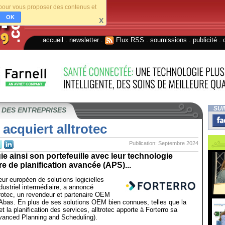
s pour vous proposer des contenus et
OK
X
accueil
.
newsletter
.
Flux RSS
.
soumissions
.
publicité
.
SUI
 DES ENTREPRISES
 acquiert alltrotec
Publication: Septembre 2024
gie ainsi son portefeuille avec leur technologie
re de planification avancée (APS)...
eur européen de solutions logicielles
dustriel intermédiaire, a annoncé
ltrotec, un revendeur et partenaire OEM
Abas. En plus de ses solutions OEM bien connues, telles que la
et la planification des services, alltrotec apporte à Forterro sa
vanced Planning and Scheduling).