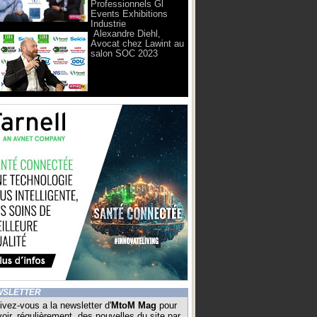
Professionnels Gl
Events Exhibitions
Industrie
Alexandre Diehl,
Avocat chez Lawint au
salon SOC 2023
WSLETTER
ivez-vous a la newsletter d'
MtoM Mag
pour
oir, régulièrement, des nouvelles du site par