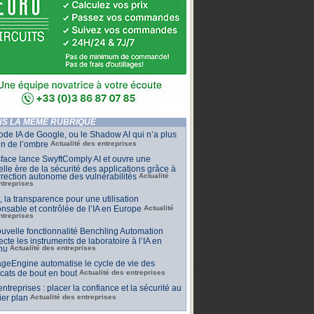
S LA MÊME RUBRIQUE
de IA de Google, ou le Shadow AI qui n’a plus
n de l’ombre
Actualité des entreprises
face lance SwyftComply AI et ouvre une
lle ère de la sécurité des applications grâce à
rrection autonome des vulnérabilités
Actualité
ntreprises
t, la transparence pour une utilisation
nsable et contrôlée de l’IA en Europe
Actualité
ntreprises
uvelle fonctionnalité Benchling Automation
cte les instruments de laboratoire à l’IA en
nu
Actualité des entreprises
geEngine automatise le cycle de vie des
ficats de bout en bout
Actualité des entreprises
 entreprises : placer la confiance et la sécurité au
er plan
Actualité des entreprises