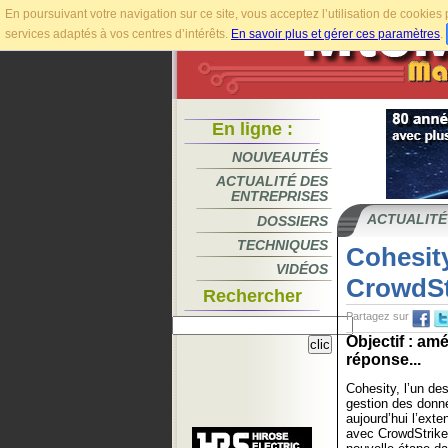
En poursuivant votre navigation sur ce site, vous acceptez l’utilisation de cookie
services adaptés à vos centres d’intérêts.
En savoir plus et gérer ces paramètres
.
En ligne :
NOUVEAUTÉS
ACTUALITÉ DES
ENTREPRISES
ACTUALITÉ
DOSSIERS
TECHNIQUES
Cohesity
VIDÉOS
CrowdSt
Rechercher
Partagez sur
Objectif : am
réponse...
Cohesity, l’un des
gestion des donn
aujourd’hui l’exte
avec CrowdStrike 