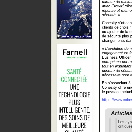
parfaite de minim
avec CrowdStrike,
réponse et même 
sécurité. »
Cohesity s’attache
clients de choisir
ou ajouter de la c
de sécurité plus
changements dans
« L’évolution de n
engagement en fav
Business Officer
entreprises ont to
tout en exploitan
posture de sécurit
nécessaire pour r
En s’associant à 
Cohesity offre un
le paysage actue
https://www.cohe
Article
Les cyb
critique