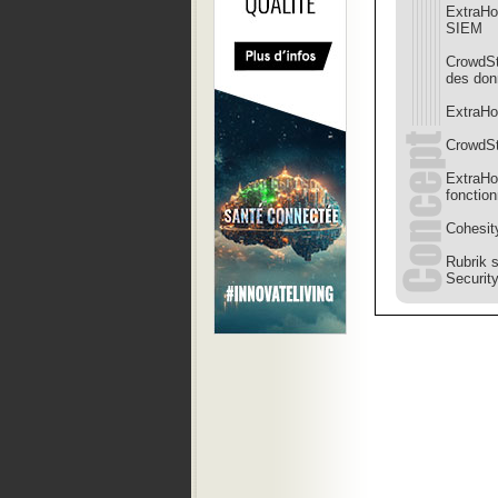
ExtraHo
SIEM
CrowdStr
des do
ExtraHo
CrowdSt
ExtraHo
fonction
Cohesit
Rubrik s
Securit