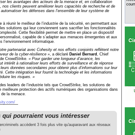
iser les avantages des acteurs de la menace et, en collaboration
courr
 nos clients peuvent améliorer leurs capacités de recherche et de
automatiser les défenses dans l’ensemble de leur système de
 à réunir le meilleur de l’industrie de la sécurité, en permettant aux
 les solutions qui leur conviennent sans sacrifier les fonctionnalités
omplexité. Cette flexibilité permet de mettre en place un dispositif
 personnalisé, capable de s’adapter aux menaces émergentes et aux
 l’environnement informatique.
otre partenariat avec Cohesity et nos efforts conjoints reflètent notre
eur de la cyber-résilience »
, a déclaré
Daniel Bernard
, Chief
 de CrowdStrike.
« Pour garder une longueur d’avance, les
ut intérêt à rationaliser leurs efforts de surveillance et de réponse
t leurs données secondaires pour obtenir plus d’informations sur leur
é. Cette intégration leur fournit la technologie et les informations
éduire les risques. »
des leaders de l’industrie tels que CrowdStrike, les solutions de
e meilleure protection des actifs numériques des organisations dans
l de la menace.
sity.com/
s qui pourraient vous intéresser
ercriminels accèdent 3 fois plus vite qu'auparavant aux réseaux
s