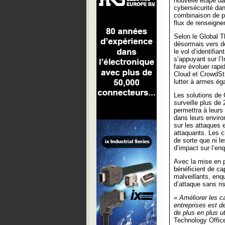
nouvelle étape da
cybersécurité dan
combinaison de p
flux de renseigne
Selon le Global T
désormais vers de
le vol d’identifi
s’appuyant sur l’I
faire évoluer rap
Cloud et CrowdStr
lutter à armes ég
Les solutions de 
surveille plus de
permettra à leurs
dans leurs envir
sur les attaques
attaquants. Les c
de sorte que ni l
d’impact sur l’en
Avec la mise en p
bénéficient de ca
malveillants, enq
d’attaque sans ri
« Améliorer les 
entreprises est d
de plus en plus u
Technology Office