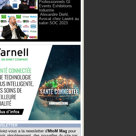
Professionnels Gl
Events Exhibitions
Industrie
Alexandre Diehl,
Avocat chez Lawint au
salon SOC 2023
WSLETTER
ivez-vous a la newsletter d'
MtoM Mag
pour
oir, régulièrement, des nouvelles du site par