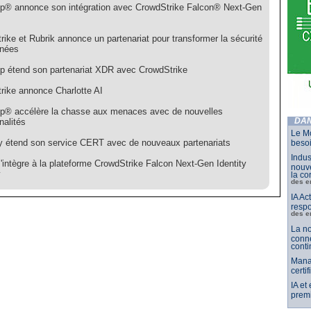
p® annonce son intégration avec CrowdStrike Falcon® Next-Gen
ike et Rubrik annonce un partenariat pour transformer la sécurité
nnées
p étend son partenariat XDR avec CrowdStrike
rike annonce Charlotte AI
p® accélère la chasse aux menaces avec de nouvelles
nalités
DAN
Le Mo
y étend son service CERT avec de nouveaux partenariats
besoi
Indus
'intègre à la plateforme CrowdStrike Falcon Next-Gen Identity
nouve
y
la co
des e
IA Ac
respo
des e
La no
conne
conti
Mana
certi
IA et
premi