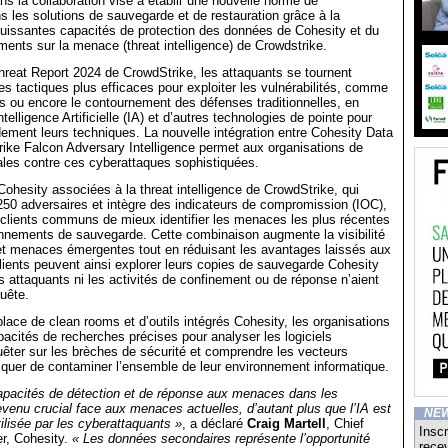
ns la collaboration vise à établir une nouvelle norme de
s les solutions de sauvegarde et de restauration grâce à la
uissantes capacités de protection des données de Cohesity et du
ments sur la menace (threat intelligence) de Crowdstrike.
hreat Report 2024 de CrowdStrike, les attaquants se tournent
s tactiques plus efficaces pour exploiter les vulnérabilités, comme
ants ou encore le contournement des défenses traditionnelles, en
ntelligence Artificielle (IA) et d’autres technologies de pointe pour
idement leurs techniques. La nouvelle intégration entre Cohesity Data
ike Falcon Adversary Intelligence permet aux organisations de
ales contre ces cyberattaques sophistiquées.
Cohesity associées à la threat intelligence de CrowdStrike, qui
 250 adversaires et intègre des indicateurs de compromission (IOC),
 clients communs de mieux identifier les menaces les plus récentes
onnements de sauvegarde. Cette combinaison augmente la visibilité
 et menaces émergentes tout en réduisant les avantages laissés aux
lients peuvent ainsi explorer leurs copies de sauvegarde Cohesity
es attaquants ni les activités de confinement ou de réponse n’aient
quête.
lace de clean rooms et d’outils intégrés Cohesity, les organisations
pacités de recherches précises pour analyser les logiciels
uêter sur les brèches de sécurité et comprendre les vecteurs
squer de contaminer l’ensemble de leur environnement informatique.
capacités de détection et de réponse aux menaces dans les
evenu crucial face aux menaces actuelles, d’autant plus que l’IA est
NE
tilisée par les cyberattaquants »
, a déclaré
Craig Martell
, Chief
Inscr
r, Cohesity.
« Les données secondaires représente l’opportunité
recev