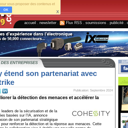
s pour vous proposer des contenus et
OK
X
accueil
.
newsletter
.
Flux RSS
.
soumissions
.
publicité
.
SUI
 DES ENTREPRISES
 étend son partenariat avec
rike
Publication: Septembre 2024
éliorer la détection des menaces et accélérer la
 leaders de la sécurisation et de la
ées basées sur l’IA, annonce
nsion de son partenariat stratégique
pour renforcer la détection et la réponse aux menaces. Cette