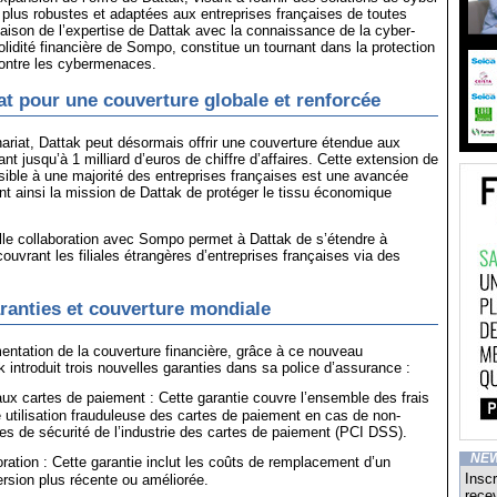
 plus robustes et adaptées aux entreprises françaises de toutes
naison de l’expertise de Dattak avec la connaissance de la cyber-
olidité financière de Sompo, constitue un tournant dans la protection
contre les cybermenaces.
at pour une couverture globale et renforcée
ariat, Dattak peut désormais offrir une couverture étendue aux
nt jusqu’à 1 milliard d’euros de chiffre d’affaires. Cette extension de
ible à une majorité des entreprises françaises est une avancée
nt ainsi la mission de Dattak de protéger le tissu économique
lle collaboration avec Sompo permet à Dattak de s’étendre à
 couvrant les filiales étrangères d’entreprises françaises via des
ranties et couverture mondiale
entation de la couverture financière, grâce à ce nouveau
k introduit trois nouvelles garanties dans sa police d’assurance :
aux cartes de paiement : Cette garantie couvre l’ensemble des frais
 utilisation frauduleuse des cartes de paiement en cas de non-
s de sécurité de l’industrie des cartes de paiement (PCI DSS).
NE
ration : Cette garantie inclut les coûts de remplacement d’un
Inscr
version plus récente ou améliorée.
recev