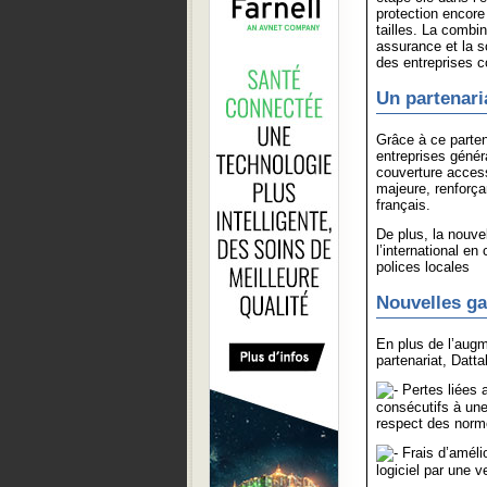
protection encore
tailles. La combi
assurance et la s
des entreprises 
Un partenari
Grâce à ce parten
entreprises généra
couverture access
majeure, renforça
français.
De plus, la nouve
l’international en
polices locales
Nouvelles ga
En plus de l’augm
partenariat, Datta
Pertes liées 
consécutifs à une
respect des norme
Frais d’amélio
logiciel par une 