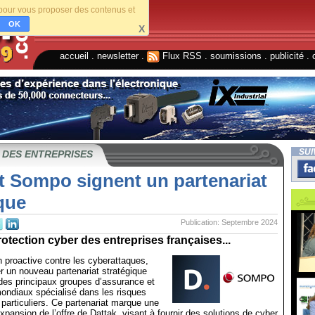
s pour vous proposer des contenus et
OK
X
accueil
.
newsletter
.
Flux RSS
.
soumissions
.
publicité
.
SUI
 DES ENTREPRISES
t Sompo signent un partenariat
que
Publication: Septembre 2024
protection cyber des entreprises françaises...
on proactive contre les cyberattaques,
er un nouveau partenariat stratégique
es principaux groupes d’assurance et
ondiaux spécialisé dans les risques
 particuliers. Ce partenariat marque une
xpansion de l’offre de Dattak, visant à fournir des solutions de cyber