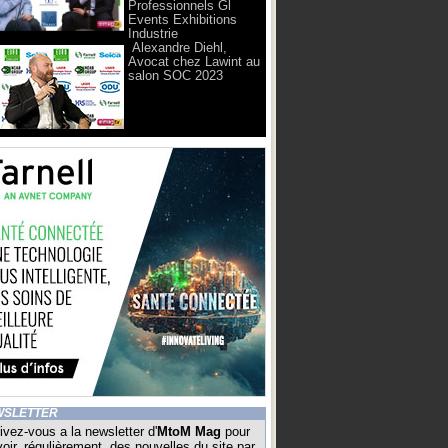
Professionnels Gl
Events Exhibitions
Industrie
Alexandre Diehl,
Avocat chez Lawint au
salon SOC 2023
WSLETTER
ivez-vous a la newsletter d'
MtoM Mag
pour
oir, régulièrement, des nouvelles du site par