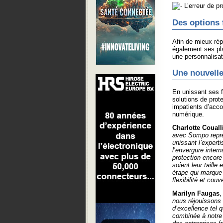
L’erreur de p
Des options 
Afin de mieux rép
également ses pla
une personnalisat
Une nouvelle
En unissant ses 
solutions de prot
impatients d’acco
numérique.
Charlotte Couall
avec Sompo repré
unissant l’experti
l’envergure inte
protection encore
soient leur taille
étape qui marque 
flexibilité et cou
Marilyn Faugas
,
nous réjouissons 
d’excellence tel 
combinée à notre e