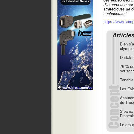
des entreprises f
d’intervention su
stratégiques de 
continentale."
https://www.somp
Article
Bien s’a
olympiq
Dattak 
76 % des
souscri
Tenable 
Les Cyb
Assuranc
du Trés
Siparex 
Françai
Le grou