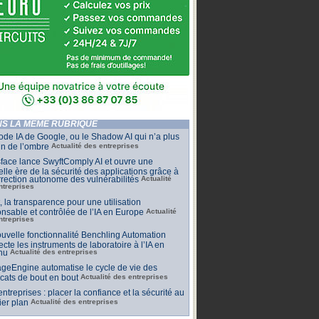
S LA MÊME RUBRIQUE
de IA de Google, ou le Shadow AI qui n’a plus
n de l’ombre
Actualité des entreprises
face lance SwyftComply AI et ouvre une
lle ère de la sécurité des applications grâce à
rrection autonome des vulnérabilités
Actualité
ntreprises
t, la transparence pour une utilisation
nsable et contrôlée de l’IA en Europe
Actualité
ntreprises
uvelle fonctionnalité Benchling Automation
cte les instruments de laboratoire à l’IA en
nu
Actualité des entreprises
geEngine automatise le cycle de vie des
ficats de bout en bout
Actualité des entreprises
 entreprises : placer la confiance et la sécurité au
er plan
Actualité des entreprises