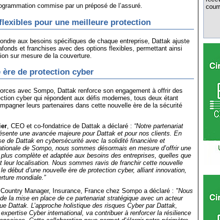
rogrammation commise par un préposé de l’assuré.
courr
flexibles pour une meilleure protection
ondre aux besoins spécifiques de chaque entreprise, Dattak ajuste
fonds et franchises avec des options flexibles, permettant ainsi
ion sur mesure de la couverture.
 ère de protection cyber
forces avec Sompo, Dattak renforce son engagement à offrir des
ection cyber qui répondent aux défis modernes, tous deux étant
mpagner leurs partenaires dans cette nouvelle ère de la sécurité
ier
, CEO et co-fondatrice de Dattak a déclaré :
“Notre partenariat
sente une avancée majeure pour Dattak et pour nos clients. En
se de Dattak en cybersécurité avec la solidité financière et
rnationale de Sompo, nous sommes désormais en mesure d’offrir une
 plus complète et adaptée aux besoins des entreprises, quelles que
 et leur localisation. Nous sommes ravis de franchir cette nouvelle
le début d’une nouvelle ère de protection cyber, alliant innovation,
verture mondiale.”
 Country Manager, Insurance, France chez Sompo a déclaré :
"Nous
de la mise en place de ce partenariat stratégique avec un acteur
que Dattak. L’approche holistique des risques Cyber par Dattak,
xpertise Cyber international, va contribuer à renforcer la résilience