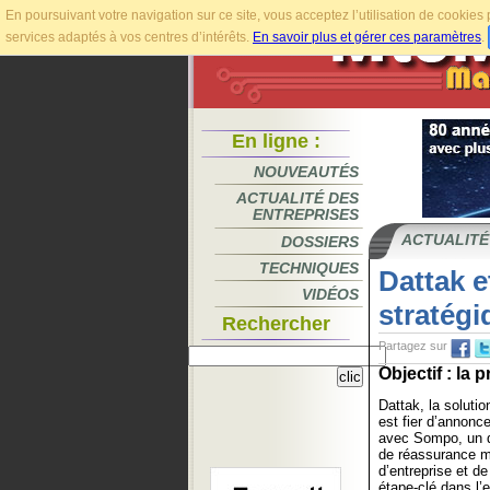
En poursuivant votre navigation sur ce site, vous acceptez l’utilisation de cookie
services adaptés à vos centres d’intérêts.
En savoir plus et gérer ces paramètres
.
En ligne :
NOUVEAUTÉS
ACTUALITÉ DES
ENTREPRISES
ACTUALITÉ
DOSSIERS
TECHNIQUES
Dattak e
VIDÉOS
stratégi
Rechercher
Partagez sur
Objectif : la 
Dattak, la soluti
est fier d’annonc
avec Sompo, un d
de réassurance m
d’entreprise et de
étape-clé dans l’e