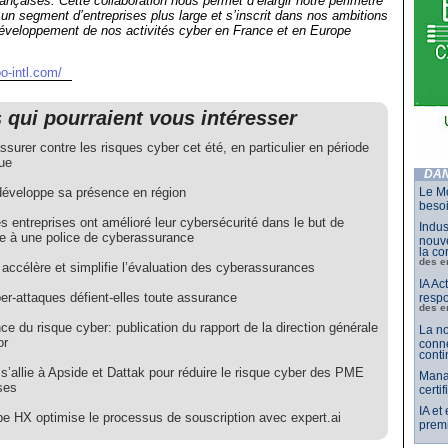
rançaises. Cette collaboration nous permet d’élargir notre périmètre
r un segment d’entreprises plus large et s’inscrit dans nos ambitions
développement de nos activités cyber en France et en Europe
o-intl.com/
s qui pourraient vous intéresser
ssurer contre les risques cyber cet été, en particulier en période
ue
DAN
développe sa présence en région
Le Mo
besoi
 entreprises ont amélioré leur cybersécurité dans le but de
Indus
re à une police de cyberassurance
nouve
la co
des e
accélère et simplifie l’évaluation des cyberassurances
IA Ac
er-attaques défient-elles toute assurance
respo
des e
e du risque cyber: publication du rapport de la direction générale
La no
or
conne
conti
s’allie à Apside et Dattak pour réduire le risque cyber des PME
Mana
ses
certi
IA et
pe HX optimise le processus de souscription avec expert.ai
premi