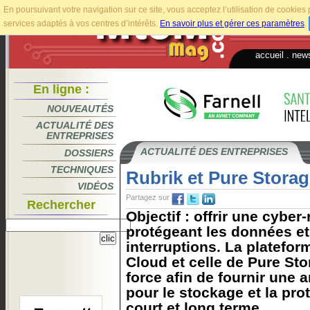
En poursuivant votre navigation sur ce site, vous acceptez l’utilisation de cookie
services adaptés à vos centres d’intérêts.
En savoir plus et gérer ces paramètres
.
accueil
.
news
En ligne :
NOUVEAUTÉS
ACTUALITÉ DES
ENTREPRISES
ACTUALITÉ DES ENTREPRISES
DOSSIERS
TECHNIQUES
Rubrik et Pure Storag
VIDÉOS
Partagez sur
Rechercher
Objectif : offrir une cyber
protégeant les données et
interruptions. La platefor
Cloud et celle de Pure St
force afin de fournir une 
pour le stockage et la pr
court et long terme...