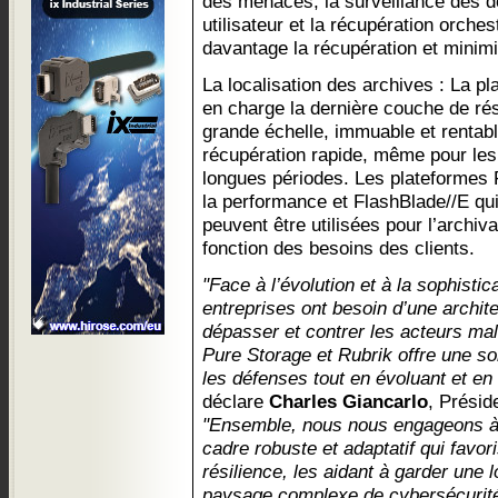
des menaces, la surveillance des do
utilisateur et la récupération orche
davantage la récupération et minimis
La localisation des archives : La p
en charge la dernière couche de rés
grande échelle, immuable et rentab
récupération rapide, même pour le
longues périodes. Les plateformes 
la performance et FlashBlade//E qui
peuvent être utilisées pour l’archivag
fonction des besoins des clients.
"Face à l’évolution et à la sophist
entreprises ont besoin d’une archit
dépasser et contrer les acteurs mal
Pure Storage et Rubrik offre une so
les défenses tout en évoluant et e
déclare
Charles Giancarlo
, Présid
"Ensemble, nous nous engageons à 
cadre robuste et adaptatif qui favor
résilience, les aidant à garder une
paysage complexe de cybersécurité