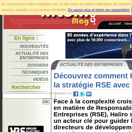
En poursuivant votre navigation sur ce site, vous acceptez l’utilisation de cookie
services adaptés à vos centres d’intérêts.
En savoir plus et gérer ces paramètres
.
accueil
.
news
En ligne :
NOUVEAUTÉS
ACTUALITÉ DES
ENTREPRISES
ACTUALITÉ DES ENTREPRISES
DOSSIERS
TECHNIQUES
Découvrez comment H
VIDÉOS
la stratégie RSE avec 
Rechercher
Partagez sur
Face à la complexité croi
en matière de Responsabil
Entreprises (RSE), Haliro
un acteur clé pour guider 
directeurs de développem