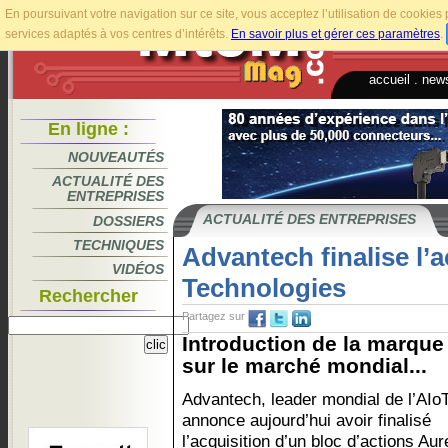
En poursuivant votre navigation sur ce site, vous acceptez l’utilisation de cookie
services adaptés à vos centres d’intérêts.
En savoir plus et gérer ces paramètres
.
accueil
.
news
En ligne :
NOUVEAUTÉS
ACTUALITÉ DES
ENTREPRISES
ACTUALITÉ DES ENTREPRISES
DOSSIERS
TECHNIQUES
Advantech finalise l’
VIDÉOS
Technologies
Rechercher
Partagez sur
Introduction de la marqu
sur le marché mondial...
Advantech, leader mondial de l’AIoT
annonce aujourd’hui avoir finalisé
l’acquisition d’un bloc d’actions Aur