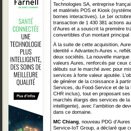
Technologies SA, entreprise frança
et matériels POS et Kiosk (système
bornes interactives). Le 1er octobr
transaction de 1 430 381 actions aup
d’Aures et a souscrit la première tr
convertibles d’un montant principal
À la suite de cette acquisition, Aur
identité « Advantech-Aures », reflét
deux sociétés. La nouvelle marque r
valeurs Aures, renforcés par ceux d
débuts sur le marché avec pour miss
services à forte valeur ajoutée. L’
de générer de la croissance à parti
Services, du Food-Service et de la R
CHR inclus), tout en proposant ses 
marchés élargis des services de la 
intelligente), avec l’ambition de de
dans ce domaine.
MC Chiang
, nouveau PDG d’Aures 
Service-IoT Group, a déclaré que cet