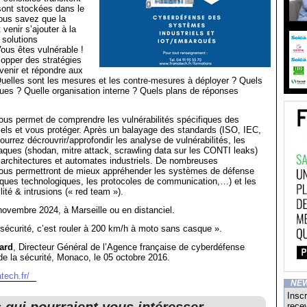
sont stockées dans le
ous savez que la
 venir s’ajouter à la
 solutions
ous êtes vulnérable !
opper des stratégies
venir et répondre aux
uelles sont les mesures et les contre-mesures à déployer ? Quels
ues ? Quelle organisation interne ? Quels plans de réponses
ous permet de comprendre les vulnérabilités spécifiques des
els et vous protéger. Après un balayage des standards (ISO, IEC,
rrez décrouvrir/approfondir les analyse de vulnérabilités, les
aques (shodan, mitre attack, scrawling data sur les CONTI leaks)
 architectures et automates industriels. De nombreuses
ous permettront de mieux appréhender les systèmes de défense
iques technologiques, les protocoles de communication,…) et les
lité & intrusions (« red team »).
novembre 2024, à Marseille ou en distanciel.
rsécurité, c’est rouler à 200 km/h à moto sans casque ».
ard
, Directeur Général de l’Agence française de cyberdéfense
de la sécurité, Monaco, le 05 octobre 2016.
tech.fr/
NE
Inscr
recev