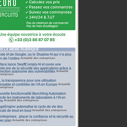
S LA MÊME RUBRIQUE
de IA de Google, ou le Shadow AI qui n’a plus
n de l’ombre
Actualité des entreprises
face lance SwyftComply AI et ouvre une
lle ère de la sécurité des applications grâce à
rrection autonome des vulnérabilités
Actualité
ntreprises
t, la transparence pour une utilisation
nsable et contrôlée de l’IA en Europe
Actualité
ntreprises
uvelle fonctionnalité Benchling Automation
cte les instruments de laboratoire à l’IA en
nu
Actualité des entreprises
geEngine automatise le cycle de vie des
ficats de bout en bout
Actualité des entreprises
 entreprises : placer la confiance et la sécurité au
er plan
Actualité des entreprises