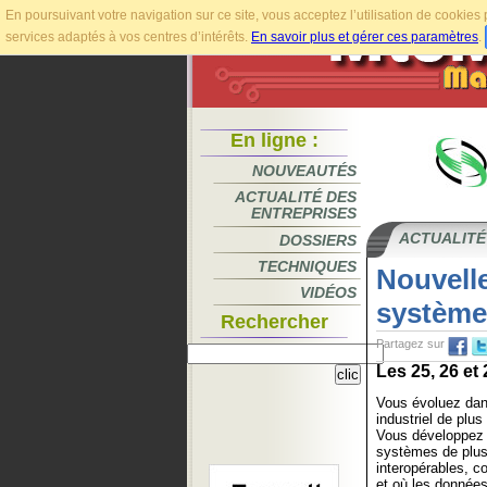
En poursuivant votre navigation sur ce site, vous acceptez l’utilisation de cookie
services adaptés à vos centres d’intérêts.
En savoir plus et gérer ces paramètres
.
En ligne :
NOUVEAUTÉS
ACTUALITÉ DES
ENTREPRISES
ACTUALITÉ
DOSSIERS
TECHNIQUES
Nouvell
VIDÉOS
systèmes
Rechercher
Partagez sur
Les 25, 26 et 
Vous évoluez da
industriel de plu
Vous développez 
systèmes de plus
interopérables, c
et où les données