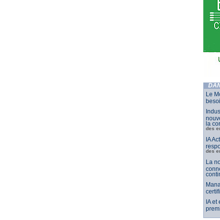
DAN
Le Mo
besoi
Indus
nouve
la co
des e
IA Ac
respo
des e
La no
conne
conti
Mana
certi
IA et
premi