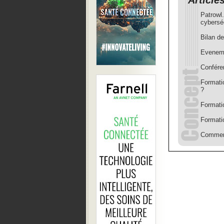
Article
Patrowl.
cybersé
Bilan d
Eveneme
Confére
Formati
?
Formatio
Formati
Comment