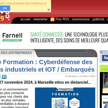
s pour vous proposer des contenus et
OK
X
accueil
.
newsletter
.
Flux RSS
.
soumissions
.
publicité
.
SUI
 DES ENTREPRISES
e Formation : Cyberdéfense des
 industriels et IOT / Embarqués
Publication: Octobre 2024
27 novembre 2024, à Marseille et/ou en distanciel...
ns un environnement
s en plus connecté.
pour vos clients des
 en plus nomades,
ontrôlables à distance
 sensibles transitent