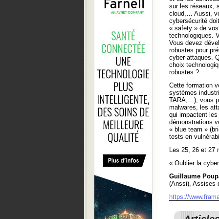
sur les réseaux, 
cloud,… Aussi, v
cybersécurité doit
« safety » de vos
technologiques. V
Vous devez dével
robustes pour pré
cyber-attaques. Q
choix technologiq
robustes ?
Cette formation v
systèmes industri
TARA,…), vous pou
malwares, les att
qui impactent les
démonstrations v
« blue team » (br
tests en vulnérabi
Les 25, 26 et 27 
« Oublier la cybe
Guillaume Poup
(Anssi), Assises 
https://www.frama