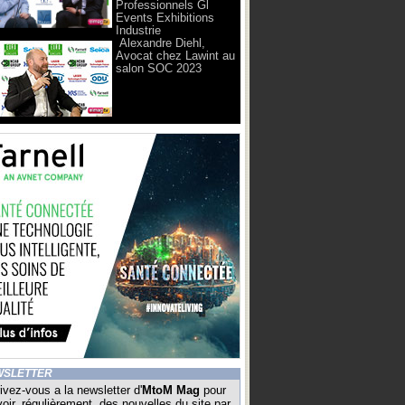
Professionnels Gl
Events Exhibitions
Industrie
Alexandre Diehl,
Avocat chez Lawint au
salon SOC 2023
WSLETTER
ivez-vous a la newsletter d'
MtoM Mag
pour
oir, régulièrement, des nouvelles du site par