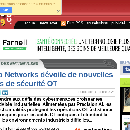
s pour vous proposer des contenus et
OK
X
accueil
.
newsletter
.
Flux RSS
.
soumissions
.
publicité
.
SUI
 DES ENTREPRISES
o Networks dévoile de nouvelles
s de sécurité OT
Publication: Octobre 2024
pondre aux défis des cybermenaces croissantes
tivités industrielles. Alimentées par Precision AI, les
ctionnalités protègent les opérations OT à distance,
risques pour les actifs OT critiques et étendent la
les environnements industriels difficiles...
 l’informatique et des technologies