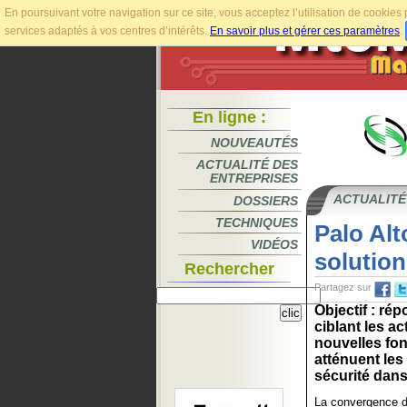
En poursuivant votre navigation sur ce site, vous acceptez l’utilisation de cookie
services adaptés à vos centres d’intérêts.
En savoir plus et gérer ces paramètres
.
En ligne :
NOUVEAUTÉS
ACTUALITÉ DES
ENTREPRISES
ACTUALITÉ
DOSSIERS
TECHNIQUES
Palo Alt
VIDÉOS
solution
Rechercher
Partagez sur
Objectif : ré
ciblant les ac
nouvelles fon
atténuent les 
sécurité dans 
La convergence de