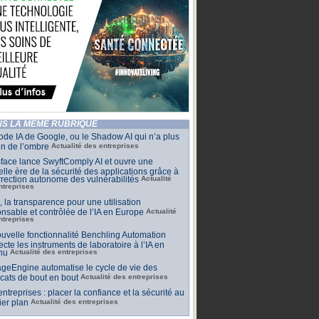
S LA MÊME RUBRIQUE
de IA de Google, ou le Shadow AI qui n’a plus
n de l’ombre
Actualité des entreprises
face lance SwyftComply AI et ouvre une
lle ère de la sécurité des applications grâce à
rrection autonome des vulnérabilités
Actualité
ntreprises
t, la transparence pour une utilisation
nsable et contrôlée de l’IA en Europe
Actualité
ntreprises
uvelle fonctionnalité Benchling Automation
cte les instruments de laboratoire à l’IA en
nu
Actualité des entreprises
geEngine automatise le cycle de vie des
ficats de bout en bout
Actualité des entreprises
 entreprises : placer la confiance et la sécurité au
er plan
Actualité des entreprises