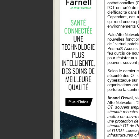
opérationnelles (
l’OT ont créé de 
d’efficacité dans 
Cependant, ces av
qui rend encore pl
environnements 
Palo Alto Network
nouvelles fonctio
de “ virtual patc
Prisma® Access Br
feu durcis de nou
pour résister aux 
peuvent souvent p
Selon le dernier 
sécurité des OT e
cyberattaque sur
organisations ont
perturbé la contin
Anand Oswal
, v
Alto Networks :
“
OT, souvent ampli
sécurité robustes
mettre en œuvre d
une protection de 
sécurité OT de Pa
et l’IT/OT conver
infrastructures cri