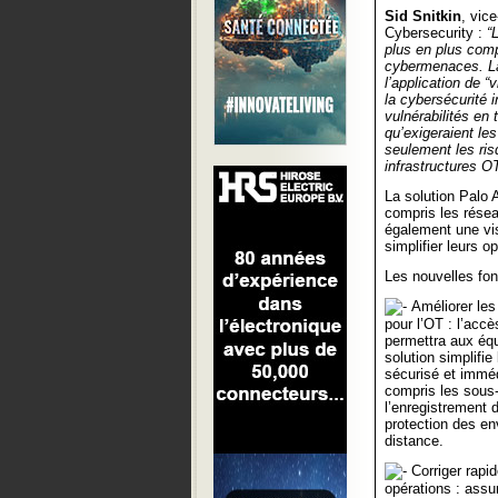
Sid Snitkin
, vic
Cybersecurity :
“
plus en plus comp
cybermenaces. La 
l’application de “
la cybersécurité 
vulnérabilités en
qu’exigeraient le
seulement les ris
infrastructures OT
La solution Palo 
compris les réseau
également une visi
simplifier leurs op
Les nouvelles fon
Améliorer les
pour l’OT : l’accè
permettra aux équ
solution simplifie
sécurisé et imméd
compris les sous-t
l’enregistrement d
protection des env
distance.
Corriger rapid
opérations : assur