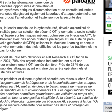
OT) et la transformation numérique de
nouvelles opportunités d’innovation et
les systèmes critiques d’automatisation et de contrôle industriels.
ancées élargissent également la surface d’attaque potentielle, ce
us crucial l’amélioration et l’extension de la sécurité des
OT.
s, le leader mondial de la cybersécurité, dévoile aujourd’hui de
nnalités pour sa solution de sécurité OT, y compris la seule solution
hing” basée sur les risques métiers, optimisée par Precision AI™, le
owser avec des accès distants privilégiés et une suite de pare-
velle génération (NGFW) utilisants le Machine Learning et conçus
environnements industriels difficiles où les pare-feu traditionnels ne
as fonctionner.
rapport de Palo Alto Networks et ABI Research sur l’État de la
n 2024, 70% des organisations industrielles ont subi une
 leur environnement OT l’année dernière. Près de 25 % de ces
 subi des attaques ayant entraîné des arrêts opérationnels et
uité des activités.
ice-président et directeur général sécurité des réseaux chez Palo
L’augmentation de la fréquence et de la sophistication des attaques
fiées par l’IA, met en évidence le besoin urgent de mesures de
 et spécifiques aux environnements OT. Les organisations doivent
es solutions complètes garantissant une visibilité en temps réel,
bout en bout et une gestion simplifiée de la sécurité. La solution de
lo Alto Networks, optimisée par Precision AI, sécurise à la fois l’OT
NE
gé de manière cohérente pour relever ces défis et protéger les
Inscr
tiques.”
recev