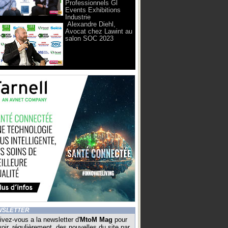
Professionnels Gl
Events Exhibitions
Industrie
Alexandre Diehl,
Avocat chez Lawint au
salon SOC 2023
WSLETTER
ivez-vous a la newsletter d'
MtoM Mag
pour
oir, régulièrement, des nouvelles du site par