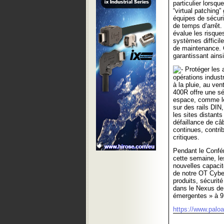
particulier lorsqu
“virtual patching”
équipes de sécuri
de temps d’arrêt. 
évalue les risques
systèmes difficile
de maintenance. C
garantissant ains
Protéger les a
opérations industr
à la pluie, au ve
400R offre une sé
espace, comme les
sur des rails DIN
les sites distant
défaillance de câ
continues, contrib
critiques.
Pendant le Confér
cette semaine, le
nouvelles capacit
de notre OT Cybe
produits, sécurit
dans le Nexus de
émergentes » à 9
https://www.palo