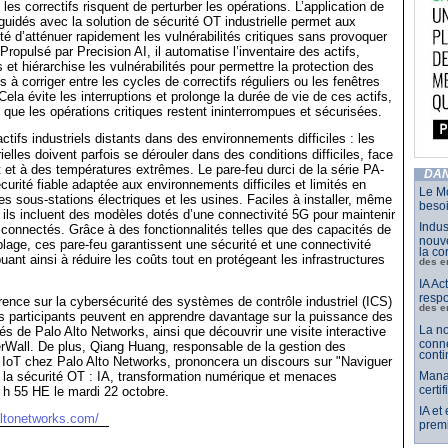
e les correctifs risquent de perturber les opérations. L’application de
 guidés avec la solution de sécurité OT industrielle permet aux
té d’atténuer rapidement les vulnérabilités critiques sans provoquer
Propulsé par Precision AI, il automatise l’inventaire des actifs,
 et hiérarchise les vulnérabilités pour permettre la protection des
s à corriger entre les cycles de correctifs réguliers ou les fenêtres
ela évite les interruptions et prolonge la durée de vie de ces actifs,
i que les opérations critiques restent ininterrompues et sécurisées.
ctifs industriels distants dans des environnements difficiles : les
ielles doivent parfois se dérouler dans des conditions difficiles, face
nt et à des températures extrêmes. Le pare-feu durci de la série PA-
DAN
curité fiable adaptée aux environnements difficiles et limités en
Le Mo
 sous-stations électriques et les usines. Faciles à installer, même
besoi
, ils incluent des modèles dotés d’une connectivité 5G pour maintenir
Indus
s connectés. Grâce à des fonctionnalités telles que des capacités de
nouve
blage, ces pare-feu garantissent une sécurité et une connectivité
la co
uant ainsi à réduire les coûts tout en protégeant les infrastructures
des e
IA Ac
respo
ence sur la cybersécurité des systèmes de contrôle industriel (ICS)
des e
s participants peuvent en apprendre davantage sur la puissance des
La no
és de Palo Alto Networks, ainsi que découvrir une visite interactive
conne
rWall. De plus, Qiang Huang, responsable de la gestion des
conti
é IoT chez Palo Alto Networks, prononcera un discours sur "Naviguer
 la sécurité OT : IA, transformation numérique et menaces
Mana
certi
 h 55 HE le mardi 22 octobre.
IA et
altonetworks.com/
premi