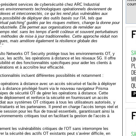
courr
e-président services de cybersécurité chez ARC Industrial
Les environnements technologiques opérationnels deviennent de
lexes et interconnectés, ce qui les rend plus vulnérables aux
possibilité de déployer des outils basés sur l’IA, tels que
virtual patching” guidés par les risques métiers, change la donne pour
industrielle. Elle permet aux organisations de remédier aux
 temps réel. sans les temps d’arrêt coûteux et souvent perturbateurs
s méthodes de mise à jour traditionnelles. Cette approche réduit non
ques, mais améliore également la résilience globale des
.”
Alto Networks OT Security protège tous les environnements OT, y
x, les actifs, les opérations à distance et les réseaux 5G. Il offre
bilité et des fonctionnalités spécifiques pour aider les clients à
érations et à accroître leur efficacité.
ctionnalités incluent différentes possibilités et notamment :
 opérations à distance avec un accès sécurisé et facile à déployer
s à distance privilégié fourni via le nouveau navigateur Prisma
ipes de sécurité OT de gérer les opérations à distance. Cette
 le déploiement et renforce la sécurité en fournissant un accès
iat aux systèmes OT critiques à tous les utilisateurs autorisés, y
raitants et les partenaires. Il prend en charge l’accès temps réel et
e session pour les flux de travail essentiels, garantissant ainsi la
ironnements critiques tout en facilitant la gestion de l’accès à
ement les vulnérabilités critiques de l’OT sans interrompre les
er la sécurité des actifs OT existants peut s’avérer difficile, en