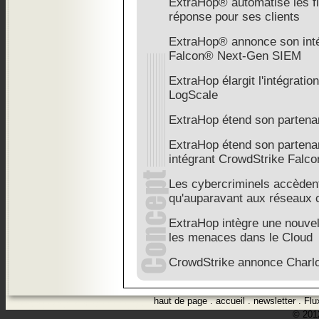
ExtraHop® automatise les fl
réponse pour ses clients
ExtraHop® annonce son inté
Falcon® Next-Gen SIEM
ExtraHop élargit l'intégrati
LogScale
ExtraHop étend son partena
ExtraHop étend son partena
intégrant CrowdStrike Falc
Les cybercriminels accèdent 
qu'auparavant aux réseaux c
ExtraHop intègre une nouve
les menaces dans le Cloud
CrowdStrike annonce Charlo
haut de page
.
accueil
.
newsletter
.
Flu
© 2012