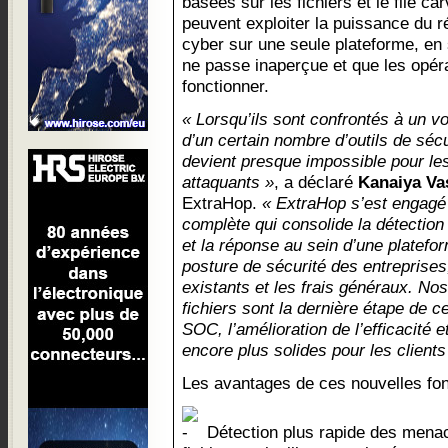
basées sur les fichiers et le file c
peuvent exploiter la puissance du r
cyber sur une seule plateforme, e
ne passe inaperçue et que les opér
fonctionner.
« Lorsqu’ils sont confrontés à un v
d’un certain nombre d’outils de sécu
devient presque impossible pour le
attaquants »
, a déclaré
Kanaiya Va
ExtraHop.
« ExtraHop s’est engagé 
complète qui consolide la détection
et la réponse au sein d’une platefor
posture de sécurité des entreprises,
existants et les frais généraux. No
fichiers sont la dernière étape de c
SOC, l’amélioration de l’efficacité e
encore plus solides pour les client
Les avantages de ces nouvelles fonc
Détection plus rapide des menac