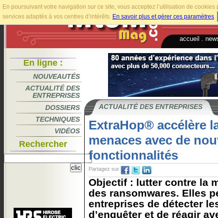
En poursuivant votre navigation sur ce site, vous acceptez l’utilisation de cookie
services adaptés à vos centres d’intérêts.
En savoir plus et gérer ces paramètres
.
accueil
.
news
En ligne :
NOUVEAUTÉS
ACTUALITÉ DES
ENTREPRISES
ACTUALITÉ DES ENTREPRISES
DOSSIERS
TECHNIQUES
ExtraHop® accélère l
VIDÉOS
menaces avec de nou
Rechercher
fonctionnalités
Partagez sur
Objectif : lutter contre l
des ransomwares. Elles p
entreprises de détecter les
d’enquêter et de réagir av