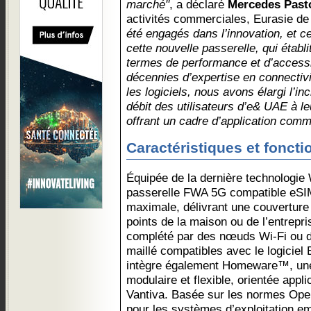
marché"
, a déclaré
Mercedes Past
activités commerciales, Eurasie de
été engagés dans l’innovation, et c
cette nouvelle passerelle, qui établ
termes de performance et d’accessib
décennies d’expertise en connectiv
les logiciels, nous avons élargi l’i
débit des utilisateurs d’e& UAE à 
offrant un cadre d’application comm
Caractéristiques et foncti
Équipée de la dernière technologie 
passerelle FWA 5G compatible eSIM
maximale, délivrant une couverture 
points de la maison ou de l’entrepris
complété par des nœuds Wi-Fi ou d
maillé compatibles avec le logicie
intègre également Homeware™, une 
modulaire et flexible, orientée appl
Vantiva. Basée sur les normes Ope
pour les systèmes d’exploitation e