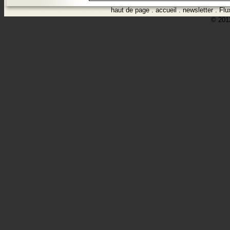
haut de page
.
accueil
.
newsletter
.
Flu
© 2012