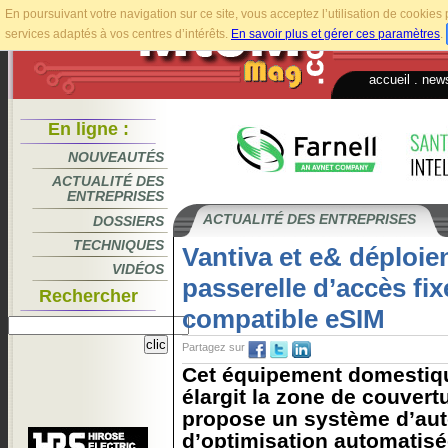
En poursuivant votre navigation sur ce site, vous acceptez l’utilisation de cookie
services adaptés à vos centres d’intérêts.
En savoir plus et gérer ces paramètres
.
accueil
.
news
En ligne :
NOUVEAUTÉS
ACTUALITÉ DES
ENTREPRISES
ACTUALITÉ DES ENTREPRISES
DOSSIERS
TECHNIQUES
Vantiva et e& déploie
VIDÉOS
passerelle d’accès fix
Rechercher
compatible eSIM
Partagez sur
Cet équipement domestiqu
élargit la zone de couvertu
propose un système d’auto
d’optimisation automatisé