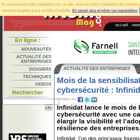
En poursuivant votre navigation sur ce site, vous acceptez l’utilisation de cookie
services adaptés à vos centres d’intérêts.
En savoir plus et gérer ces paramètres
.
accueil
.
news
En ligne :
NOUVEAUTÉS
ACTUALITÉ DES
ENTREPRISES
ACTUALITÉ DES ENTREPRISES
DOSSIERS
TECHNIQUES
Mois de la sensibilisat
VIDÉOS
cybersécurité : Infini
Rechercher
Partagez sur
Infinidat lance le mois de 
cybersécurité avec une c
élargir la visibilité et l’ad
résilience des entreprises.
Infinidat, l’un des principaux fourni