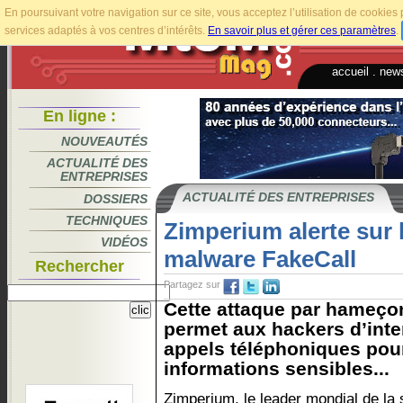
En poursuivant votre navigation sur ce site, vous acceptez l’utilisation de cookie
services adaptés à vos centres d’intérêts.
En savoir plus et gérer ces paramètres
.
accueil
.
news
En ligne :
NOUVEAUTÉS
ACTUALITÉ DES
ENTREPRISES
ACTUALITÉ DES ENTREPRISES
DOSSIERS
TECHNIQUES
Zimperium alerte sur 
VIDÉOS
malware FakeCall
Rechercher
Partagez sur
Cette attaque par hameço
permet aux hackers d’inter
appels téléphoniques pou
informations sensibles...
Zimperium, le leader mondial de la 