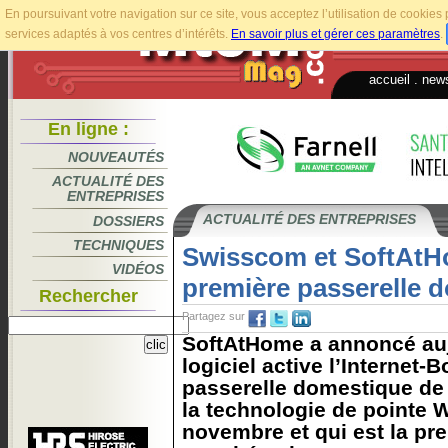
En poursuivant votre navigation sur ce site, vous acceptez l’utilisation de cookie
services adaptés à vos centres d’intérêts.
En savoir plus et gérer ces paramètres
.
accueil
.
news
En ligne :
NOUVEAUTÉS
ACTUALITÉ DES
ENTREPRISES
ACTUALITÉ DES ENTREPRISES
DOSSIERS
TECHNIQUES
Swisscom et SoftAtHo
VIDÉOS
première passerelle 
Rechercher
Partagez sur
SoftAtHome a annoncé au
logiciel active l’Internet-B
passerelle domestique d
la technologie de pointe 
novembre et qui est la pre